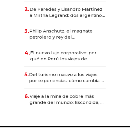
gastronómico que revoluciona
2.
De Paredes y Lisandro Martínez
las marcas "fast premium"
a Mirtha Legrand: dos argentinos
impulsan el negocio del wellness
deportivo y el cuidado corporal
3.
Philip Anschutz, el magnate
petrolero y rey del
entretenimiento que va por la
licitación de Tecnópolis junto a
4.
El nuevo lujo corporativo: por
Fénix
qué en Perú los viajes de
negocios dejan de ser reuniones
para convertirse en experiencias
5.
Del turismo masivo a los viajes
transformadoras
por experiencias: cómo cambia el
negocio de la asistencia al viajero
6.
Viaje a la mina de cobre más
grande del mundo: Escondida, el
gigante chileno que exporta US$
14.000 millones anuales