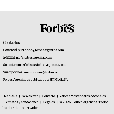
Contactos
Comercial:
publicidad@forbesargentina.com
Editorial:
info@forbesargentina.com
Summit:
summitforbes@forbesargentina.com
Suscripciones:
suscripciones@forbes.ar
Forbes Argentina es publicada por HT Media SA.
MediaKit
|
Newsletter
|
Contacto
|
Valores y estándares editoriales
|
Términos y condiciones
|
Legales
|
© 2026. Forbes Argentina. Todos
los derechos reservados.