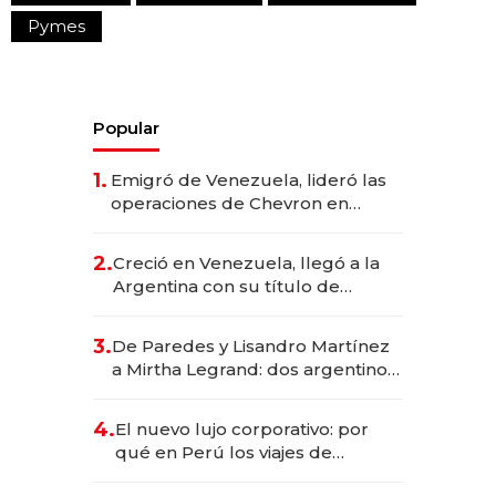
Pymes
Popular
1.
Emigró de Venezuela, lideró las
operaciones de Chevron en
EE.UU. y hoy es la única mujer
CEO en Vaca Muerta
2.
Creció en Venezuela, llegó a la
Argentina con su título de
abogado y construyó un imperio
gastronómico que revoluciona
3.
De Paredes y Lisandro Martínez
las marcas "fast premium"
a Mirtha Legrand: dos argentinos
impulsan el negocio del wellness
deportivo y el cuidado corporal
4.
El nuevo lujo corporativo: por
qué en Perú los viajes de
negocios dejan de ser reuniones