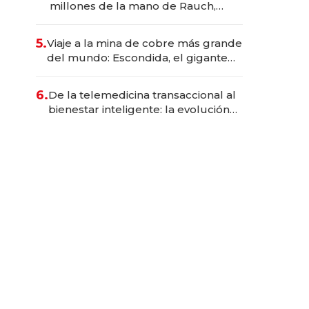
millones de la mano de Rauch,
Englebienne y Woloski
5.
Viaje a la mina de cobre más grande
del mundo: Escondida, el gigante
chileno que exporta US$ 14.000
millones anuales
6.
De la telemedicina transaccional al
bienestar inteligente: la evolución
de doc24 para transformar a las
organizaciones