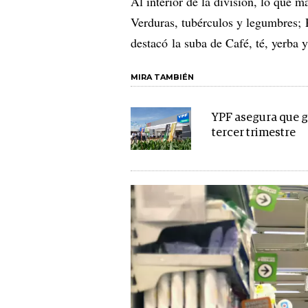
Al interior de la división, lo que m
Verduras, tubérculos y legumbres; 
destacó la suba de Café, té, yerba 
MIRA TAMBIÉN
YPF asegura que g
tercer trimestre