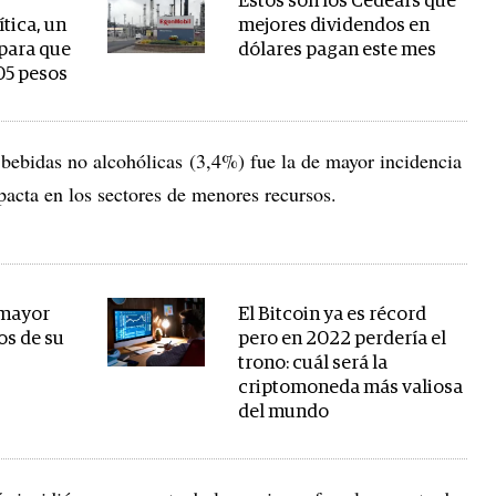
Estos son los Cedears que
tica, un
mejores dividendos en
 para que
dólares pagan este mes
205 pesos
 bebidas no alcohólicas (3,4%) fue la de mayor incidencia
pacta en los sectores de menores recursos.
 mayor
El Bitcoin ya es récord
os de su
pero en 2022 perdería el
trono: cuál será la
criptomoneda más valiosa
del mundo