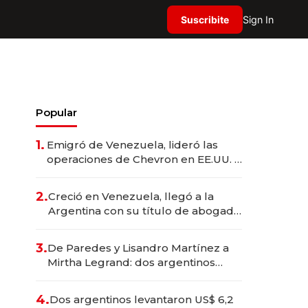
Suscribite
Sign In
Popular
1.
Emigró de Venezuela, lideró las
operaciones de Chevron en EE.UU. y
hoy es la única mujer CEO en Vaca
Muerta
2.
Creció en Venezuela, llegó a la
Argentina con su título de abogado
y construyó un imperio
gastronómico que revoluciona las
3.
De Paredes y Lisandro Martínez a
marcas "fast premium"
Mirtha Legrand: dos argentinos
impulsan el negocio del wellness
deportivo y el cuidado corporal
4.
Dos argentinos levantaron US$ 6,2