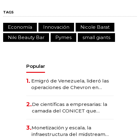
TAGS
Economía
Innovación
Nicole Barat
Niki Beauty Bar
Pymes
small giants
Popular
1.
Emigró de Venezuela, lideró las
operaciones de Chevron en
EE.UU. y hoy es la única mujer
CEO en Vaca Muerta
2.
De científicas a empresarias: la
camada del CONICET que
levantó más de US$ 40 millones
para fundar startups biotech
3.
Monetización y escala, la
infraestructura del midstream