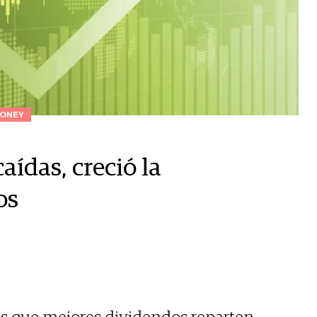
ONEY
aídas, creció la
os