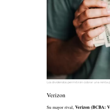
Los dividendos permitirán cobrar una renta p
Verizon
Verizon (BCBA: 
Su mayor rival,