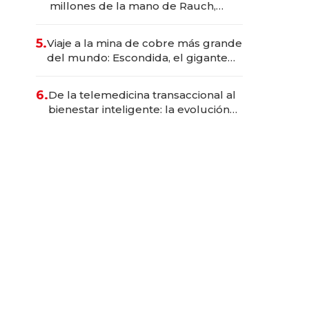
millones de la mano de Rauch,
Englebienne y Woloski
5.
Viaje a la mina de cobre más grande
del mundo: Escondida, el gigante
chileno que exporta US$ 14.000
millones anuales
6.
De la telemedicina transaccional al
bienestar inteligente: la evolución
de doc24 para transformar a las
organizaciones