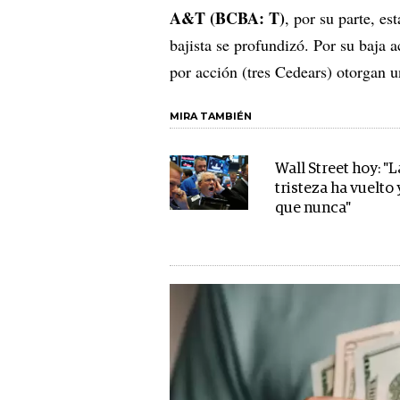
A&T (BCBA: T)
, por su parte, es
bajista se profundizó. Por su baja
por acción (tres Cedears) otorgan 
MIRA TAMBIÉN
Wall Street hoy: "L
tristeza ha vuelto 
que nunca"