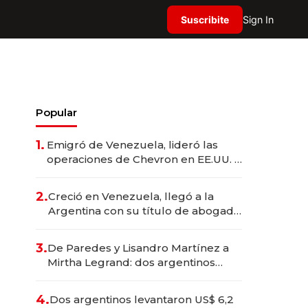
Suscribite
Sign In
Popular
1.
Emigró de Venezuela, lideró las
operaciones de Chevron en EE.UU. y
hoy es la única mujer CEO en Vaca
Muerta
2.
Creció en Venezuela, llegó a la
Argentina con su título de abogado
y construyó un imperio
gastronómico que revoluciona las
3.
De Paredes y Lisandro Martínez a
marcas "fast premium"
Mirtha Legrand: dos argentinos
impulsan el negocio del wellness
deportivo y el cuidado corporal
4.
Dos argentinos levantaron US$ 6,2