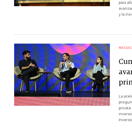
para al
avanzar
y la in
NEGOC
Cum
avan
pri
La acel
pregunt
private
inversi
Invers