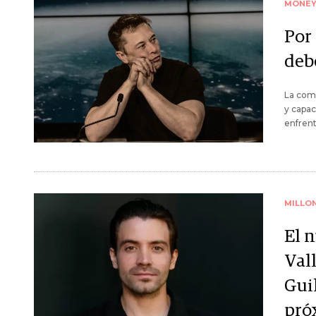
MONE
Por
debe
La comp
y capac
enfrent
MILLO
El 
Vall
Gui
pró