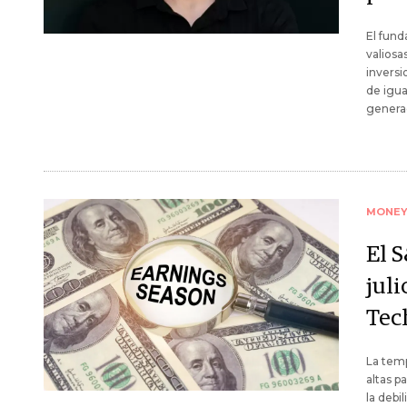
El fund
valiosa
inversi
de igua
genera
MONE
El 
juli
Tec
La temp
altas p
la debi