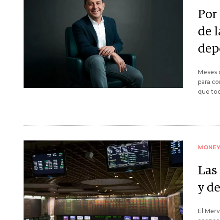
Por
de 
dep
Meses d
para co
que tod
MONE
Las
y d
El Merv