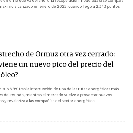
6,6% en lo que va del año, una recuperación moderada si se compara
 máximo alcanzado en enero de 2025, cuando llegó a 2.343 puntos.
Y
estrecho de Ormuz otra vez cerrado:
 viene un nuevo pico del precio del
róleo?
o subió 9% tras la interrupción de una de las rutas energéticas más
es del mundo, mientras el mercado vuelve a proyectar nuevos
 y revaloriza a las compañías del sector energético.