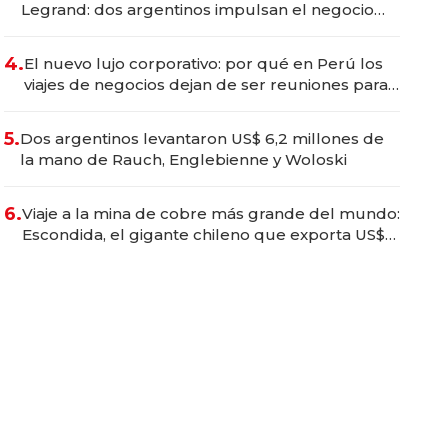
Legrand: dos argentinos impulsan el negocio
del wellness deportivo y el cuidado corporal
4.
El nuevo lujo corporativo: por qué en Perú los
viajes de negocios dejan de ser reuniones para
convertirse en experiencias transformadoras
5.
Dos argentinos levantaron US$ 6,2 millones de
la mano de Rauch, Englebienne y Woloski
6.
Viaje a la mina de cobre más grande del mundo:
Escondida, el gigante chileno que exporta US$
14.000 millones anuales