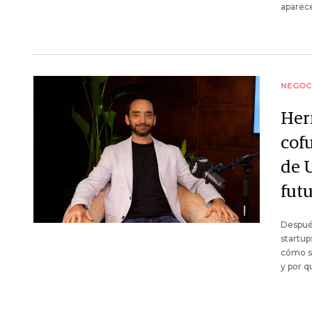
aparece
NEGOC
Her
cof
de 
futu
Después
startup
cómo se
y por q