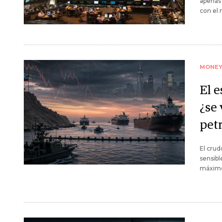
apenas 
con el
MONE
El 
¿se
pet
El crud
sensibl
máximos