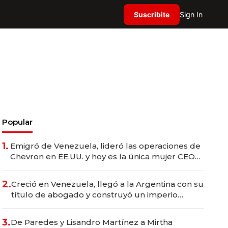
Suscribite
Sign In
Popular
1.
Emigró de Venezuela, lideró las operaciones de
Chevron en EE.UU. y hoy es la única mujer CEO
en Vaca Muerta
2.
Creció en Venezuela, llegó a la Argentina con su
título de abogado y construyó un imperio
gastronómico que revoluciona las marcas "fast
premium"
3.
De Paredes y Lisandro Martínez a Mirtha