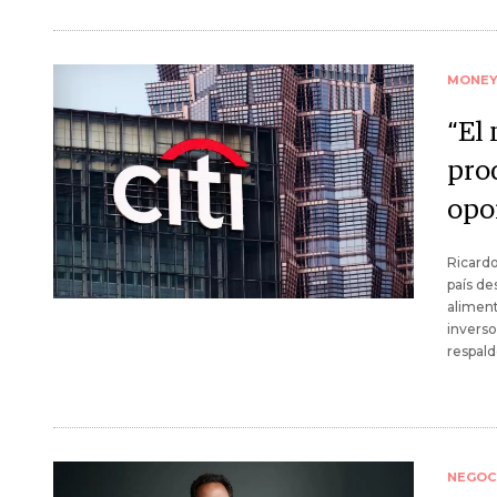
MONE
“El
prod
opo
Ricardo
país de
aliment
invers
respald
NEGOC