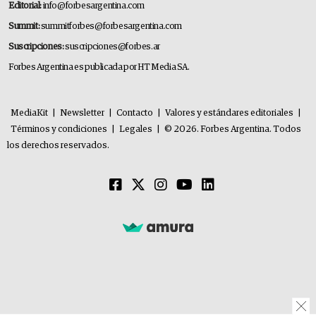
Editorial:
info@forbesargentina.com
Summit:
summitforbes@forbesargentina.com
Suscripciones:
suscripciones@forbes.ar
Forbes Argentina es publicada por HT Media SA.
MediaKit
|
Newsletter
|
Contacto
|
Valores y estándares editoriales
|
Términos y condiciones
|
Legales
|
© 2026. Forbes Argentina. Todos
los derechos reservados.