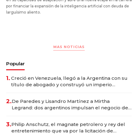
por financiar la expansión de la inteligencia artificial con deuda de
larguísimo aliento.
MAS NOTICIAS
Popular
1.
Creció en Venezuela, llegó a la Argentina con su
título de abogado y construyó un imperio
gastronómico que revoluciona las marcas "fast
premium"
2.
De Paredes y Lisandro Martínez a Mirtha
Legrand: dos argentinos impulsan el negocio del
wellness deportivo y el cuidado corporal
3.
Philip Anschutz, el magnate petrolero y rey del
entretenimiento que va por la licitación de
Tecnópolis junto a Fénix