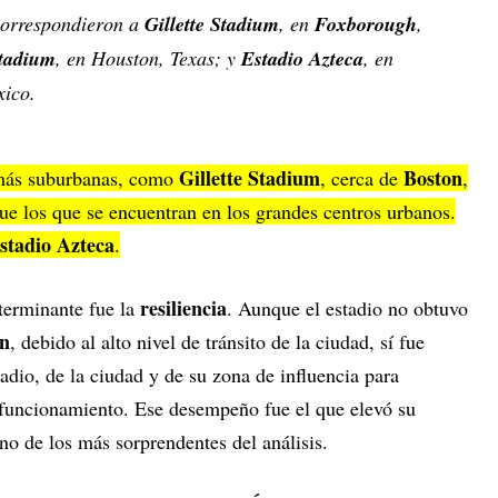
correspondieron a
Gillette Stadium
, en
Foxborough
,
tadium
, en Houston, Texas; y
Estadio Azteca
, en
ico.
Gillette Stadium
Boston
 más suburbanas, como
, cerca de
,
ue los que se encuentran en los grandes centros urbanos.
stadio Azteca
.
resiliencia
eterminante fue la
. Aunque el estadio no obtuvo
ón
, debido al alto nivel de tránsito de la ciudad, sí fue
adio, de la ciudad y de su zona de influencia para
e funcionamiento. Ese desempeño fue el que elevó su
uno de los más sorprendentes del análisis.