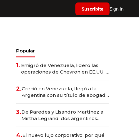
Suscribite
Sign In
Popular
1.
Emigró de Venezuela, lideró las
operaciones de Chevron en EE.UU. y
hoy es la única mujer CEO en Vaca
Muerta
2.
Creció en Venezuela, llegó a la
Argentina con su título de abogado
y construyó un imperio
gastronómico que revoluciona las
3.
De Paredes y Lisandro Martínez a
marcas "fast premium"
Mirtha Legrand: dos argentinos
impulsan el negocio del wellness
deportivo y el cuidado corporal
4.
El nuevo lujo corporativo: por qué