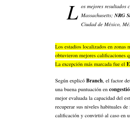
L
os mejores resultados 
Massachusetts;
NRG S
Ciudad de México, Méx
Los estadios localizados en zonas
obtuvieron mejores calificaciones q
E
La excepción más marcada fue el
Branch
Según explicó
, el factor d
congesti
una buena puntuación en
mejor evaluada la capacidad del est
recuperar sus niveles habituales d
calificación y convirtió al caso en 