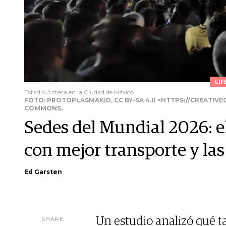
LIF
Estadio Azteca en la Ciudad de México
FOTO: PROTOPLASMAKID, CC BY-SA 4.0 <HTTPS://CREATIVE
COMMONS.
Sedes del Mundial 2026: e
con mejor transporte y las 
Ed Garsten
SHARE
Un estudio analizó qué t