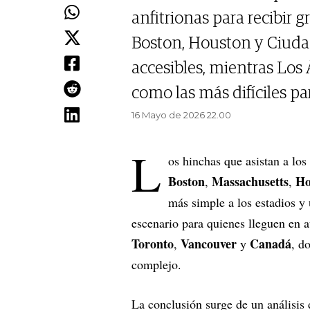
anfitrionas para recibir 
Boston, Houston y Ciuda
accesibles, mientras Los
como las más difíciles para
16 Mayo de 2026 22.00
L
os hinchas que asistan a los
Boston
Massachusetts
Ho
,
,
más simple a los estadios y 
escenario para quienes lleguen en 
Toronto
Vancouver
Canadá
,
y
, d
complejo.
La conclusión surge de un análisis 