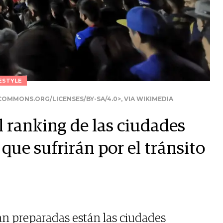
ESTYLE
COMMONS.ORG/LICENSES/BY-SA/4.0>, VIA WIKIMEDIA
l ranking de las ciudades
que sufrirán por el tránsito
an preparadas están las ciudades