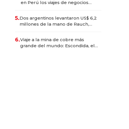
en Perú los viajes de negocios
dejan de ser reuniones para
convertirse en experiencias
5.
Dos argentinos levantaron US$ 6,2
transformadoras
millones de la mano de Rauch,
Englebienne y Woloski
6.
Viaje a la mina de cobre más
grande del mundo: Escondida, el
gigante chileno que exporta US$
14.000 millones anuales