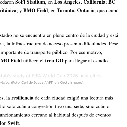
SoFi Stadium
Los Ángeles, California
BC
quedaron
, en
;
itánica
BMO Field
Toronto, Ontario
; y
, en
, que ocupó
stadio no se encuentra en pleno centro de la ciudad y está
a, la infraestructura de acceso presenta dificultades. Pese
 importante de transporte público. Por ese motivo,
MO Field
tren GO
utilicen el
para llegar al estadio.
México. (Foto: Carl de Souza / AFP vía Getty Images).
resiliencia
os, la
de cada ciudad exigió una lectura más
idió solo cuánta congestión tuvo una sede, sino cuánto
funcionamiento cercano al habitual después de eventos
lor Swift
.