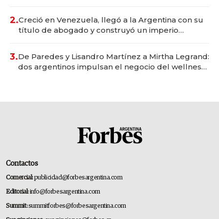
Vaca Muerta
2.
Creció en Venezuela, llegó a la Argentina con su
título de abogado y construyó un imperio
gastronómico que revoluciona las marcas "fast
premium"
3.
De Paredes y Lisandro Martínez a Mirtha Legrand:
dos argentinos impulsan el negocio del wellness
deportivo y el cuidado corporal
Contactos
Comercial:
publicidad@forbesargentina.com
Editorial:
info@forbesargentina.com
Summit:
summitforbes@forbesargentina.com