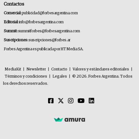
Contactos
Comercial:
publicidad@forbesargentina.com
Editorial:
info@forbesargentina.com
Summit:
summitforbes@forbesargentina.com
Suscripciones:
suscripciones@forbes.ar
Forbes Argentina es publicada por HT Media SA.
MediaKit
|
Newsletter
|
Contacto
|
Valores y estándares editoriales
|
Términos y condiciones
|
Legales
|
© 2026. Forbes Argentina. Todos
los derechos reservados.