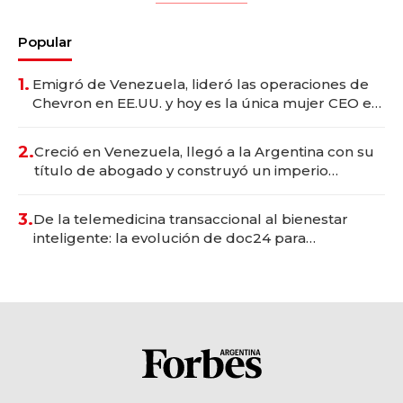
Popular
1.
Emigró de Venezuela, lideró las operaciones de
Chevron en EE.UU. y hoy es la única mujer CEO en
Vaca Muerta
2.
Creció en Venezuela, llegó a la Argentina con su
título de abogado y construyó un imperio
gastronómico que revoluciona las marcas "fast
premium"
3.
De la telemedicina transaccional al bienestar
inteligente: la evolución de doc24 para
transformar a las organizaciones