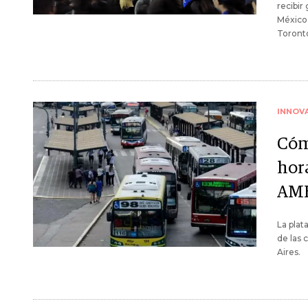
recibir
México 
Toronto
INNOV
Cóm
hora
AM
La plat
de las 
Aires.