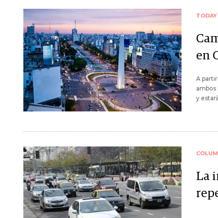
TODAY
Cam
en 
A parti
ambos l
y estar
COLUM
La i
rep