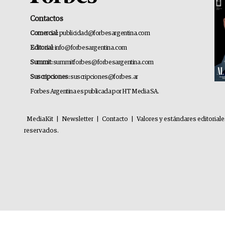
Contactos
Comercial:
publicidad@forbesargentina.com
Editorial:
info@forbesargentina.com
Summit:
summitforbes@forbesargentina.com
Suscripciones:
suscripciones@forbes.ar
Forbes Argentina es publicada por HT Media SA.
MediaKit
|
Newsletter
|
Contacto
|
Valores y estándares editorial
reservados.