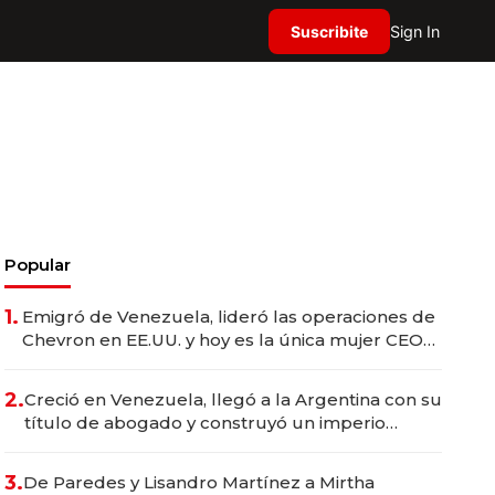
Suscribite
Sign In
Popular
1.
Emigró de Venezuela, lideró las operaciones de
Chevron en EE.UU. y hoy es la única mujer CEO
en Vaca Muerta
2.
Creció en Venezuela, llegó a la Argentina con su
título de abogado y construyó un imperio
gastronómico que revoluciona las marcas "fast
premium"
3.
De Paredes y Lisandro Martínez a Mirtha