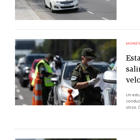
MONE
Est
sal
vel
Un estu
conduct
otros. 