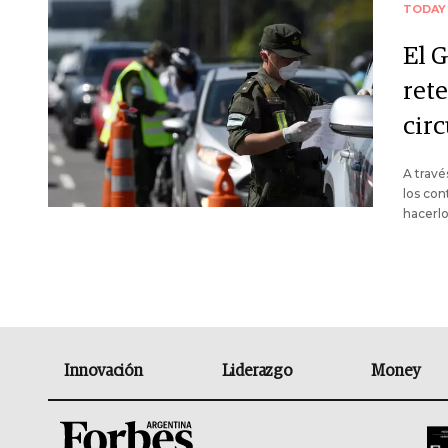
TODAY
El 
ret
cir
A trav
los con
hacerlo
Innovación
Liderazgo
Money