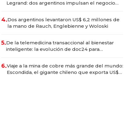
Legrand: dos argentinos impulsan el negocio
del wellness deportivo y el cuidado corporal
4.
Dos argentinos levantaron US$ 6,2 millones de
la mano de Rauch, Englebienne y Woloski
5.
De la telemedicina transaccional al bienestar
inteligente: la evolución de doc24 para
transformar a las organizaciones
6.
Viaje a la mina de cobre más grande del mundo:
Escondida, el gigante chileno que exporta US$
14.000 millones anuales