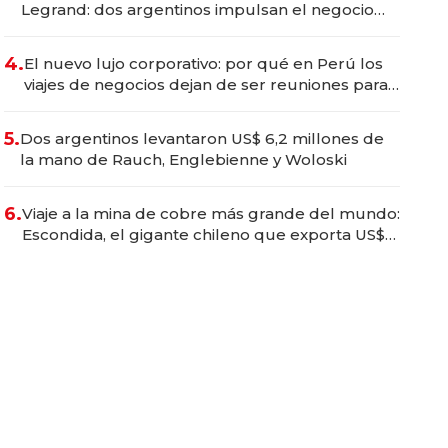
Legrand: dos argentinos impulsan el negocio
del wellness deportivo y el cuidado corporal
4.
El nuevo lujo corporativo: por qué en Perú los
viajes de negocios dejan de ser reuniones para
convertirse en experiencias transformadoras
5.
Dos argentinos levantaron US$ 6,2 millones de
la mano de Rauch, Englebienne y Woloski
6.
Viaje a la mina de cobre más grande del mundo:
Escondida, el gigante chileno que exporta US$
14.000 millones anuales