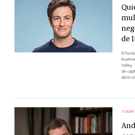
Qui
mul
neg
de 
El fund
Kushner
Valley.
de capi
abrió u
TODAY
And