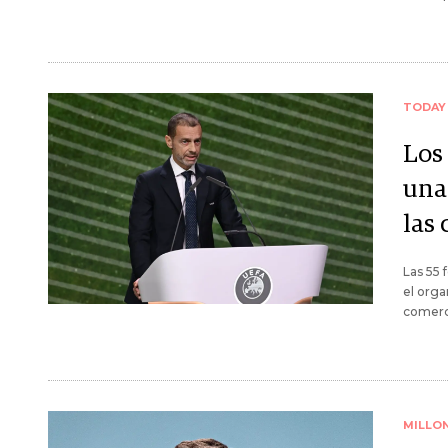
TODAY
Los
una
las
Las 55 
el orga
comerci
MILLO