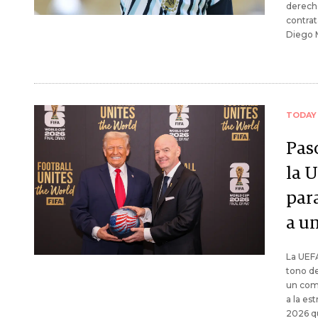
derech
contra
Diego 
TODAY
Paso
la 
par
a u
La UEFA
tono de
un comu
a la es
2026 q