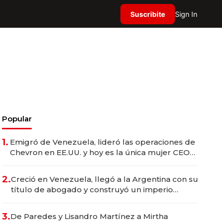
Suscribite
Sign In
Popular
1.
Emigró de Venezuela, lideró las operaciones de
Chevron en EE.UU. y hoy es la única mujer CEO
en Vaca Muerta
2.
Creció en Venezuela, llegó a la Argentina con su
título de abogado y construyó un imperio
gastronómico que revoluciona las marcas "fast
premium"
3.
De Paredes y Lisandro Martínez a Mirtha