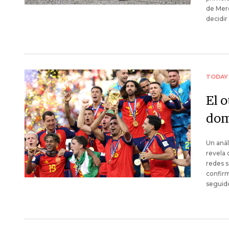
de Merc
decidir
TODAY
El 
dom
Un anál
revela 
redes s
confirm
seguido