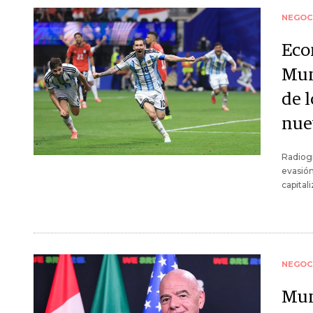
NEGOC
Eco
Mun
de l
nue
Radiogr
evasió
capitali
NEGOC
Mun