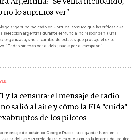
tra Argentina: “Se venía incubando,
o no lo supimos ver”
tólogo argentino radicado en Portugal sostuvo que las críticas que
 la selección argentina durante el Mundial no responden a una
 organizada, sino al cambio de estatus que produjo el éxito
vo. "Todos hinchan por el débil; nadie por el campeón".
YLE
1 y la censura: el mensaje de radio
no salió al aire y cómo la FIA "cuida"
exabruptos de los pilotos
oso mensaje del británico George Russell tras quedar fuera en la
 vuelta del Gran Premio de Bélgica que expuso la interna del equipo