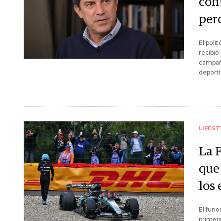
con
per
El poli
recibió
campaña
deporti
LIFEST
La F
que 
los 
El furi
primera