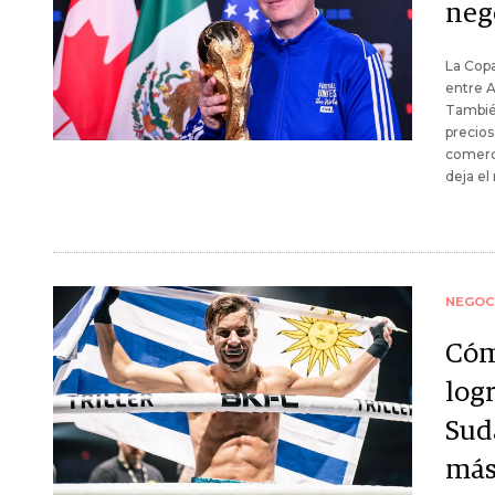
neg
La Copa
entre A
Tambié
precios
comerc
deja e
NEGOC
Cóm
logr
Sud
más