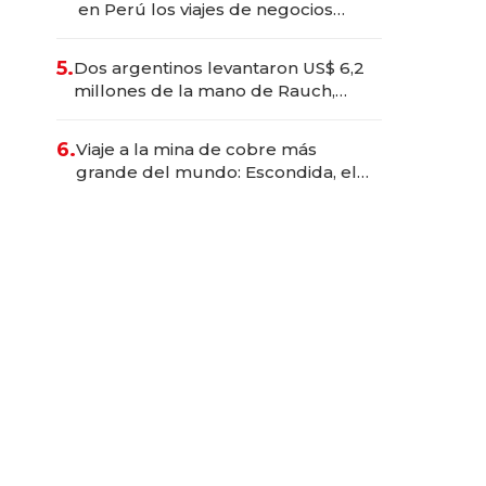
en Perú los viajes de negocios
dejan de ser reuniones para
convertirse en experiencias
5.
Dos argentinos levantaron US$ 6,2
transformadoras
millones de la mano de Rauch,
Englebienne y Woloski
6.
Viaje a la mina de cobre más
grande del mundo: Escondida, el
gigante chileno que exporta US$
14.000 millones anuales