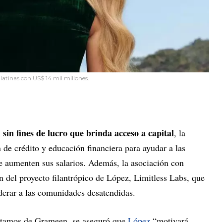
atinas con US$ 14 mil millones.
sin fines de lucro que brinda acceso a capital
, la
n de crédito y educación financiera para ayudar a las
 aumenten sus salarios. Además, la asociación con
 del proyecto filantrópico de López, Limitless Labs, que
derar a las comunidades desatendidas.
stamos de Grameen, se aseguró que
López
“motivará,