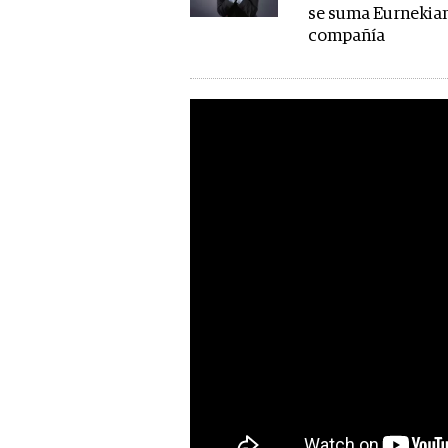
se suma Eurnekian
compañía