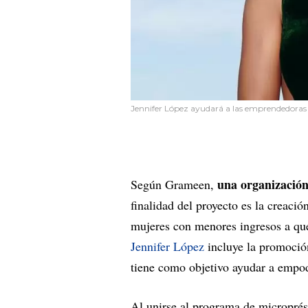
Jennifer López ayudará a las emprendedoras l
una organización 
Según Grameen,
finalidad del proyecto es la creació
mujeres con menores ingresos a que
Jennifer López
incluye la promoción
tiene como objetivo ayudar a empo
Al unirse al programa de micropré