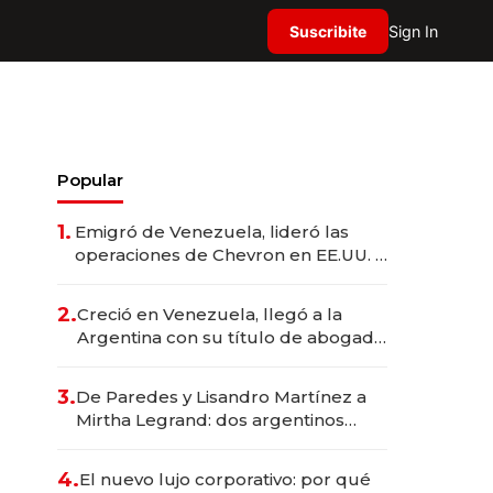
Suscribite
Sign In
Popular
1.
Emigró de Venezuela, lideró las
operaciones de Chevron en EE.UU. y
hoy es la única mujer CEO en Vaca
Muerta
2.
Creció en Venezuela, llegó a la
Argentina con su título de abogado
y construyó un imperio
gastronómico que revoluciona las
3.
De Paredes y Lisandro Martínez a
marcas "fast premium"
Mirtha Legrand: dos argentinos
impulsan el negocio del wellness
deportivo y el cuidado corporal
4.
El nuevo lujo corporativo: por qué