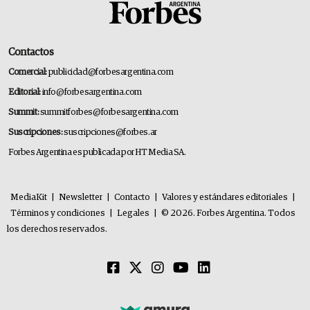
Contactos
Comercial:
publicidad@forbesargentina.com
Editorial:
info@forbesargentina.com
Summit:
summitforbes@forbesargentina.com
Suscripciones:
suscripciones@forbes.ar
Forbes Argentina es publicada por HT Media SA.
MediaKit
|
Newsletter
|
Contacto
|
Valores y estándares editoriales
|
Términos y condiciones
|
Legales
|
© 2026. Forbes Argentina. Todos
los derechos reservados.