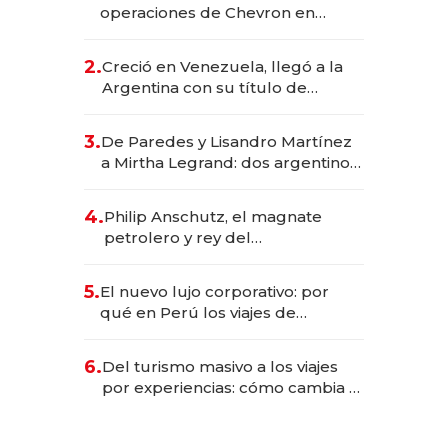
operaciones de Chevron en
EE.UU. y hoy es la única mujer
CEO en Vaca Muerta
2.
Creció en Venezuela, llegó a la
Argentina con su título de
abogado y construyó un imperio
gastronómico que revoluciona
3.
De Paredes y Lisandro Martínez
las marcas "fast premium"
a Mirtha Legrand: dos argentinos
impulsan el negocio del wellness
deportivo y el cuidado corporal
4.
Philip Anschutz, el magnate
petrolero y rey del
entretenimiento que va por la
licitación de Tecnópolis junto a
5.
El nuevo lujo corporativo: por
Fénix
qué en Perú los viajes de
negocios dejan de ser reuniones
para convertirse en experiencias
6.
Del turismo masivo a los viajes
transformadoras
por experiencias: cómo cambia el
negocio de la asistencia al viajero