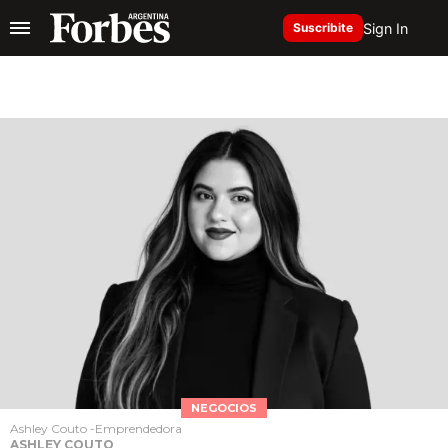
Sign In
Suscribite
NEGOCIOS
Ashley Couto -Emprendedora
ASHLEY COUTO