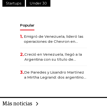
Startups
Under 30
Popular
1.
Emigró de Venezuela, lideró las
operaciones de Chevron en
EE.UU. y hoy es la única mujer
CEO en Vaca Muerta
2.
Creció en Venezuela, llegó a la
Argentina con su título de
abogado y construyó un imperio
gastronómico que revoluciona
3.
De Paredes y Lisandro Martínez
las marcas "fast premium"
a Mirtha Legrand: dos argentinos
impulsan el negocio del wellness
deportivo y el cuidado corporal
Más noticias