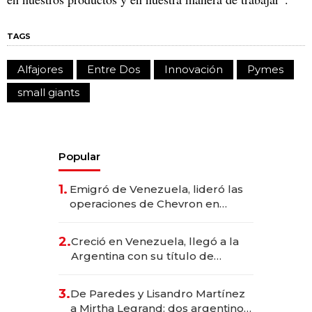
TAGS
Alfajores
Entre Dos
Innovación
Pymes
small giants
Popular
1.
Emigró de Venezuela, lideró las
operaciones de Chevron en
EE.UU. y hoy es la única mujer
CEO en Vaca Muerta
2.
Creció en Venezuela, llegó a la
Argentina con su título de
abogado y construyó un imperio
gastronómico que revoluciona
3.
De Paredes y Lisandro Martínez
las marcas "fast premium"
a Mirtha Legrand: dos argentinos