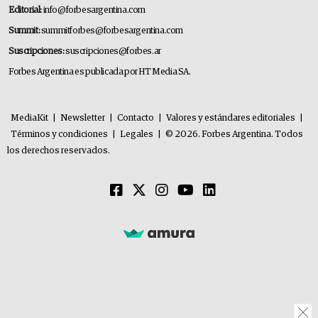
Editorial:
info@forbesargentina.com
Summit:
summitforbes@forbesargentina.com
Suscripciones:
suscripciones@forbes.ar
Forbes Argentina es publicada por HT Media SA.
MediaKit
|
Newsletter
|
Contacto
|
Valores y estándares editoriales
|
Términos y condiciones
|
Legales
|
© 2026. Forbes Argentina. Todos
los derechos reservados.