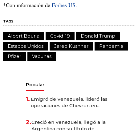
*Con información de
Forbes US.
TAGS
Albert Bourla
Covid-19
Donald Trump
Estados Unidos
Jared Kushner
Pandemia
Pfizer
Vacunas
Popular
1.
Emigró de Venezuela, lideró las
operaciones de Chevron en
EE.UU. y hoy es la única mujer
CEO en Vaca Muerta
2.
Creció en Venezuela, llegó a la
Argentina con su título de
abogado y construyó un imperio