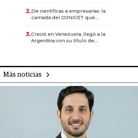
EE.UU. y hoy es la única mujer
CEO en Vaca Muerta
2.
De científicas a empresarias: la
camada del CONICET que
levantó más de US$ 40 millones
para fundar startups biotech
3.
Creció en Venezuela, llegó a la
Argentina con su título de
abogado y construyó un imperio
gastronómico que revoluciona
las marcas "fast premium"
Más noticias