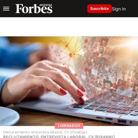
Sign In
Suscribite
LIDERAZGO
Reclutamiento, entrevista laboral, CV (Pixabay)
RECLUTAMIENTO, ENTREVISTA LABORAL, CV (PIXABAY)