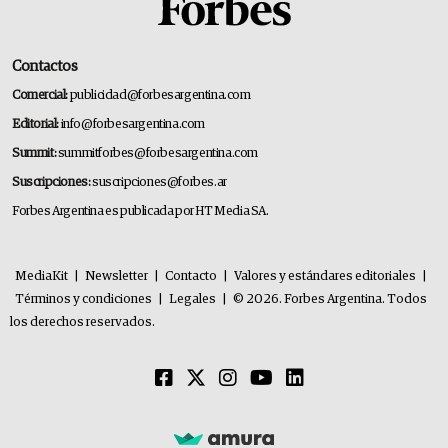
Contactos
Comercial:
publicidad@forbesargentina.com
Editorial:
info@forbesargentina.com
Summit:
summitforbes@forbesargentina.com
Suscripciones:
suscripciones@forbes.ar
Forbes Argentina es publicada por HT Media SA.
MediaKit
|
Newsletter
|
Contacto
|
Valores y estándares editoriales
|
Términos y condiciones
|
Legales
|
© 2026. Forbes Argentina. Todos
los derechos reservados.