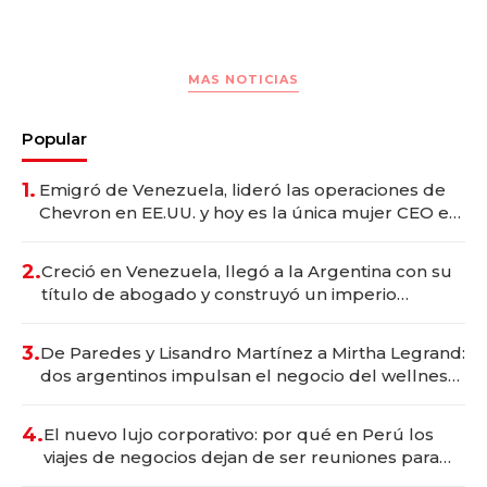
MAS NOTICIAS
Popular
1.
Emigró de Venezuela, lideró las operaciones de
Chevron en EE.UU. y hoy es la única mujer CEO en
Vaca Muerta
2.
Creció en Venezuela, llegó a la Argentina con su
título de abogado y construyó un imperio
gastronómico que revoluciona las marcas "fast
premium"
3.
De Paredes y Lisandro Martínez a Mirtha Legrand:
dos argentinos impulsan el negocio del wellness
deportivo y el cuidado corporal
4.
El nuevo lujo corporativo: por qué en Perú los
viajes de negocios dejan de ser reuniones para
convertirse en experiencias transformadoras