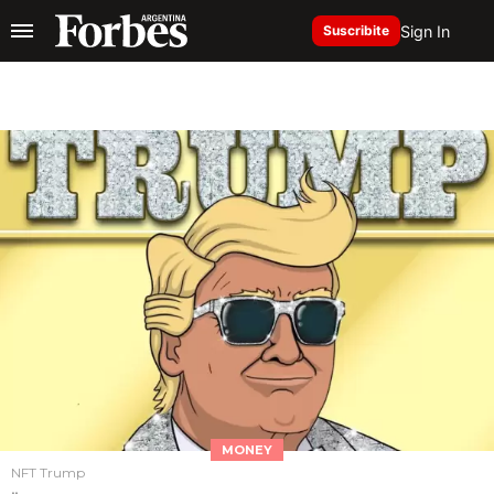
Sign In
Suscribite
MONEY
NFT Trump
..