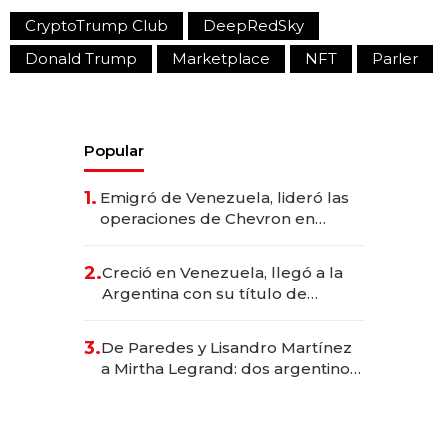
CryptoTrump Club
DeepRedSky
Donald Trump
Marketplace
NFT
Parler
Popular
1.
Emigró de Venezuela, lideró las
operaciones de Chevron en
EE.UU. y hoy es la única mujer
CEO en Vaca Muerta
2.
Creció en Venezuela, llegó a la
Argentina con su título de
abogado y construyó un imperio
gastronómico que revoluciona
3.
De Paredes y Lisandro Martínez
las marcas "fast premium"
a Mirtha Legrand: dos argentinos
impulsan el negocio del wellness
deportivo y el cuidado corporal