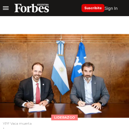
Sign In
Suscribite
LIDERAZGO
YPF Vaca muerta
-