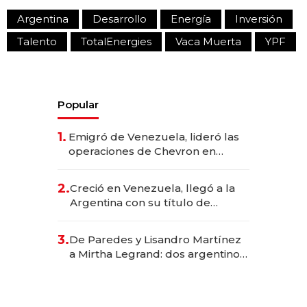
Argentina
Desarrollo
Energía
Inversión
Talento
TotalEnergies
Vaca Muerta
YPF
Popular
1.
Emigró de Venezuela, lideró las
operaciones de Chevron en
EE.UU. y hoy es la única mujer
CEO en Vaca Muerta
2.
Creció en Venezuela, llegó a la
Argentina con su título de
abogado y construyó un imperio
gastronómico que revoluciona
3.
De Paredes y Lisandro Martínez
las marcas "fast premium"
a Mirtha Legrand: dos argentinos
impulsan el negocio del wellness
deportivo y el cuidado corporal