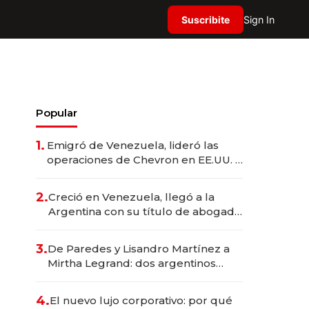
Suscribite
Sign In
Popular
1.
Emigró de Venezuela, lideró las
operaciones de Chevron en EE.UU. y
hoy es la única mujer CEO en Vaca
Muerta
2.
Creció en Venezuela, llegó a la
Argentina con su título de abogado
y construyó un imperio
gastronómico que revoluciona las
3.
De Paredes y Lisandro Martínez a
marcas "fast premium"
Mirtha Legrand: dos argentinos
impulsan el negocio del wellness
deportivo y el cuidado corporal
4.
El nuevo lujo corporativo: por qué