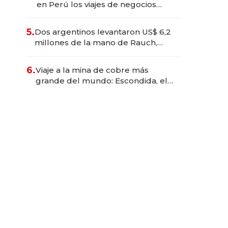
en Perú los viajes de negocios
dejan de ser reuniones para
convertirse en experiencias
5.
Dos argentinos levantaron US$ 6,2
transformadoras
millones de la mano de Rauch,
Englebienne y Woloski
6.
Viaje a la mina de cobre más
grande del mundo: Escondida, el
gigante chileno que exporta US$
14.000 millones anuales