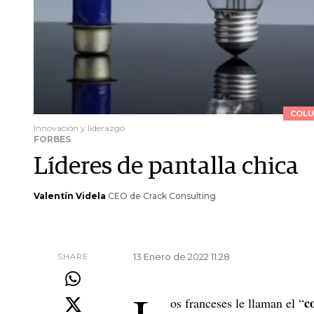
COLU
Innovación y liderazgo
FORBES
Líderes de pantalla chica
Valentín Videla
CEO de Crack Consulting
13 Enero de 2022 11.28
SHARE
c
os franceses le llaman el “