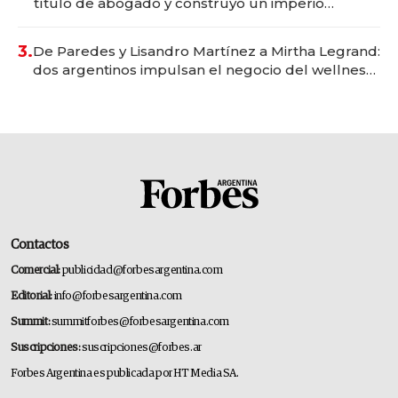
título de abogado y construyó un imperio
gastronómico que revoluciona las marcas "fast
premium"
3.
De Paredes y Lisandro Martínez a Mirtha Legrand:
dos argentinos impulsan el negocio del wellness
deportivo y el cuidado corporal
Contactos
Comercial:
publicidad@forbesargentina.com
Editorial:
info@forbesargentina.com
Summit:
summitforbes@forbesargentina.com
Suscripciones:
suscripciones@forbes.ar
Forbes Argentina es publicada por HT Media SA.