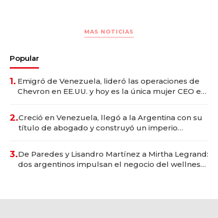
MAS NOTICIAS
Popular
1.
Emigró de Venezuela, lideró las operaciones de
Chevron en EE.UU. y hoy es la única mujer CEO en
Vaca Muerta
2.
Creció en Venezuela, llegó a la Argentina con su
título de abogado y construyó un imperio
gastronómico que revoluciona las marcas "fast
premium"
3.
De Paredes y Lisandro Martínez a Mirtha Legrand:
dos argentinos impulsan el negocio del wellness
deportivo y el cuidado corporal