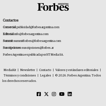
Contactos
Comercial:
publicidad@forbesargentina.com
Editorial:
info@forbesargentina.com
Summit:
summitforbes@forbesargentina.com
Suscripciones:
suscripciones@forbes.ar
Forbes Argentina es publicada por HT Media SA.
MediaKit
|
Newsletter
|
Contacto
|
Valores y estándares editoriales
|
Términos y condiciones
|
Legales
|
© 2026. Forbes Argentina. Todos
los derechos reservados.