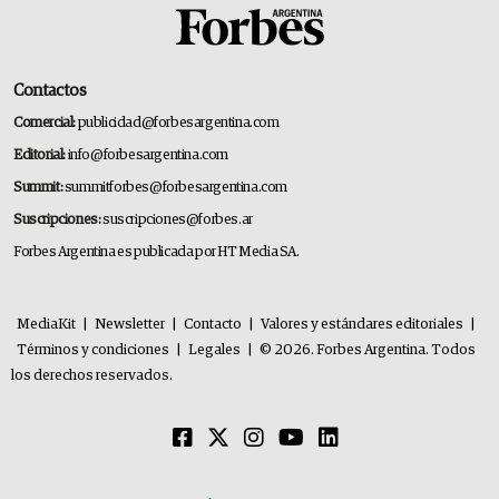
Contactos
Comercial:
publicidad@forbesargentina.com
Editorial:
info@forbesargentina.com
Summit:
summitforbes@forbesargentina.com
Suscripciones:
suscripciones@forbes.ar
Forbes Argentina es publicada por HT Media SA.
MediaKit
|
Newsletter
|
Contacto
|
Valores y estándares editoriales
|
Términos y condiciones
|
Legales
|
© 2026. Forbes Argentina. Todos
los derechos reservados.