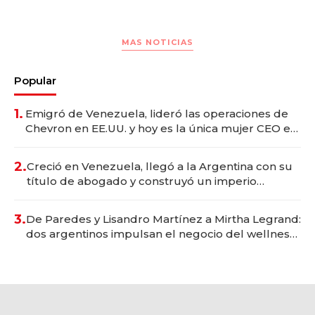
MAS NOTICIAS
Popular
1.
Emigró de Venezuela, lideró las operaciones de
Chevron en EE.UU. y hoy es la única mujer CEO en
Vaca Muerta
2.
Creció en Venezuela, llegó a la Argentina con su
título de abogado y construyó un imperio
gastronómico que revoluciona las marcas "fast
premium"
3.
De Paredes y Lisandro Martínez a Mirtha Legrand:
dos argentinos impulsan el negocio del wellness
deportivo y el cuidado corporal