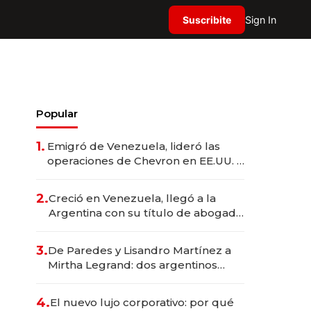
Suscribite
Sign In
Popular
1.
Emigró de Venezuela, lideró las
operaciones de Chevron en EE.UU. y
hoy es la única mujer CEO en Vaca
Muerta
2.
Creció en Venezuela, llegó a la
Argentina con su título de abogado
y construyó un imperio
gastronómico que revoluciona las
3.
De Paredes y Lisandro Martínez a
marcas "fast premium"
Mirtha Legrand: dos argentinos
impulsan el negocio del wellness
deportivo y el cuidado corporal
4.
El nuevo lujo corporativo: por qué