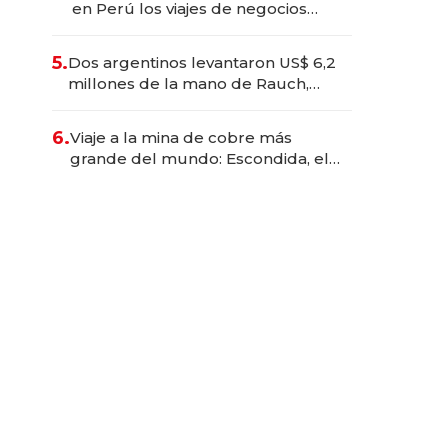
en Perú los viajes de negocios
dejan de ser reuniones para
convertirse en experiencias
5.
Dos argentinos levantaron US$ 6,2
transformadoras
millones de la mano de Rauch,
Englebienne y Woloski
6.
Viaje a la mina de cobre más
grande del mundo: Escondida, el
gigante chileno que exporta US$
14.000 millones anuales