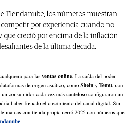
de Tiendanube, los números muestran
a competir por experiencia cuando no
y que creció por encima de la inflación
esafiantes de la última década.
ventas online
cualquiera para las
. La caída del poder
Shein
Temu
 plataformas de origen asiático, como
y
, con
r y un consumidor cada vez más cauteloso configuraron un
ría haber frenado el crecimiento del canal digital. Sin
de marcas con tienda propia cerró 2025 con números que
endanube
.