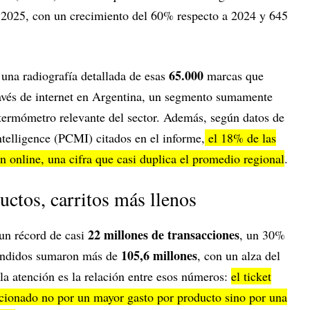
n 2025, con un crecimiento del 60% respecto a 2024 y 645
65.000
 una radiografía detallada de esas
marcas que
avés de internet en Argentina, un segmento sumamente
termómetro relevante del sector. Además, según datos de
lligence (PCMI) citados en el informe,
el 18% de las
en online, una cifra que casi duplica el promedio regional
.
ctos, carritos más llenos
22 millones de transacciones
un récord de casi
, un 30%
105,6 millones
endidos sumaron más de
, con un alza del
la atención es la relación entre esos números:
el ticket
cionado no por un mayor gasto por producto sino por una