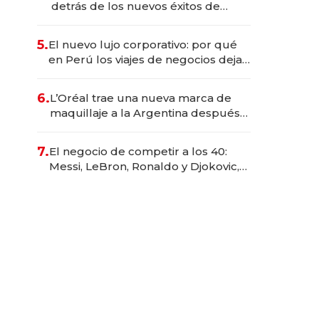
detrás de los nuevos éxitos de
Netflix
5.
El nuevo lujo corporativo: por qué
en Perú los viajes de negocios dejan
de ser reuniones para convertirse
en experiencias transformadoras
6.
L’Oréal trae una nueva marca de
maquillaje a la Argentina después
de 8 años: la estrategia para
conquistar a la Generación Z
7.
El negocio de competir a los 40:
Messi, LeBron, Ronaldo y Djokovic,
las caras detrás del mercado de la
longevidad deportiva