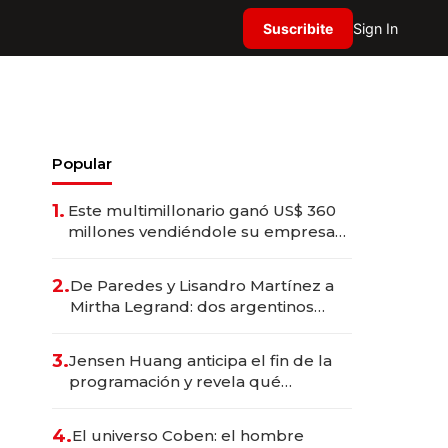
Suscribite
Sign In
Popular
1.
Este multimillonario ganó US$ 360
millones vendiéndole su empresa
de psicodélicos a Eli Lilly
2.
De Paredes y Lisandro Martínez a
Mirtha Legrand: dos argentinos
impulsan el negocio del wellness
deportivo y el cuidado corporal
3.
Jensen Huang anticipa el fin de la
programación y revela qué
aprender para trabajar con IA
4.
El universo Coben: el hombre