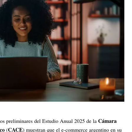
Cámara
tos preliminares del Estudio Anual 2025 de la
ico
CACE
(
) muestran que el e-commerce argentino en su