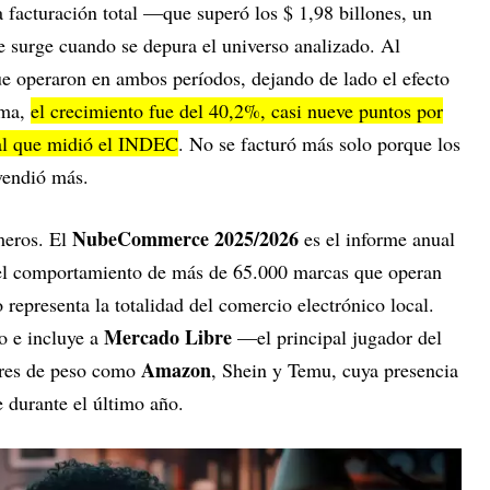
a facturación total —que superó los $ 1,98 billones, un
surge cuando se depura el universo analizado. Al
e operaron en ambos períodos, dejando de lado el efecto
rma,
el crecimiento fue del 40,2%, casi nueve puntos por
al que midió el INDEC
. No se facturó más solo porque los
vendió más.
NubeCommerce 2025/2026
meros. El
es el informe anual
del comportamiento de más de 65.000 marcas que operan
 representa la totalidad del comercio electrónico local.
Mercado Libre
o e incluye a
—el principal jugador del
Amazon
ores de peso como
, Shein y Temu, cuya presencia
e durante el último año.