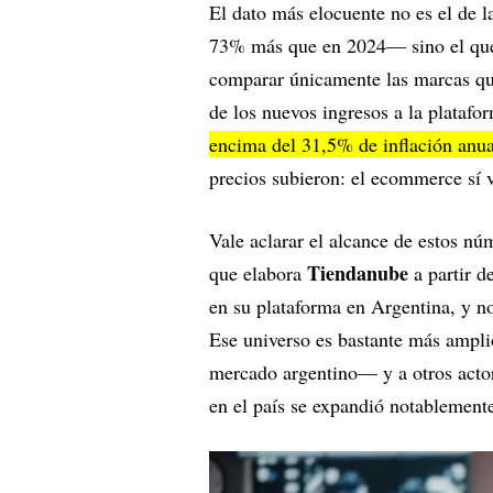
El dato más elocuente no es el de l
73% más que en 2024— sino el que 
comparar únicamente las marcas qu
de los nuevos ingresos a la platafo
encima del 31,5% de inflación anu
precios subieron: el ecommerce sí 
Vale aclarar el alcance de estos nú
Tiendanube
que elabora
a partir 
en su plataforma en Argentina, y no
Ese universo es bastante más ampli
mercado argentino— y a otros act
en el país se expandió notablement