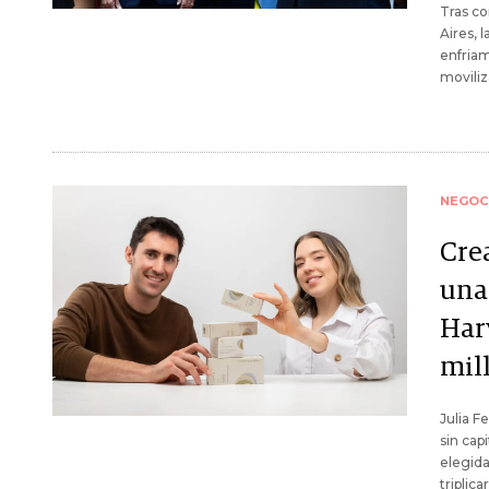
Tras co
Aires, 
enfriam
moviliz
NEGOC
Cre
una
Har
mil
Julia F
sin cap
elegida
triplic