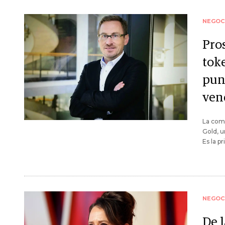
NEGOC
Pro
tok
pun
ven
La comp
Gold, 
Es la p
NEGOC
De l