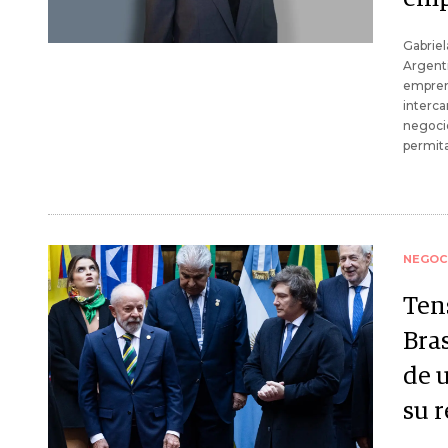
Gabriel
Argenti
emprend
interca
negocio
permita
NEGOC
Ten
Bras
de 
su 