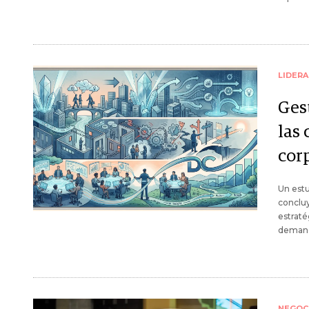
LIDER
Ges
las 
cor
Un estu
concluy
estraté
demanda
NEGOC