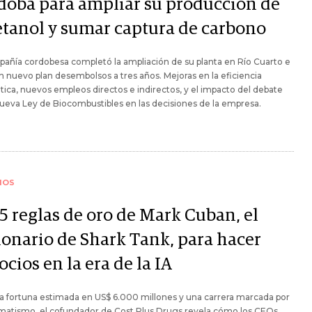
doba para ampliar su producción de
etanol y sumar captura de carbono
añía cordobesa completó la ampliación de su planta en Río Cuarto e
un nuevo plan desembolsos a tres años. Mejoras en la eficiencia
ica, nuevos empleos directos e indirectos, y el impacto del debate
nueva Ley de Biocombustibles en las decisiones de la empresa.
IOS
5 reglas de oro de Mark Cuban, el
lonario de Shark Tank, para hacer
cios en la era de la IA
 fortuna estimada en US$ 6.000 millones y una carrera marcada por
gmatismo, el cofundador de Cost Plus Drugs revela cómo los CEOs