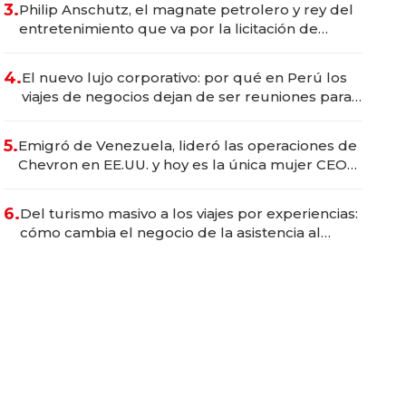
3.
Philip Anschutz, el magnate petrolero y rey del
entretenimiento que va por la licitación de
Tecnópolis junto a Fénix
4.
El nuevo lujo corporativo: por qué en Perú los
viajes de negocios dejan de ser reuniones para
convertirse en experiencias transformadoras
5.
Emigró de Venezuela, lideró las operaciones de
Chevron en EE.UU. y hoy es la única mujer CEO
en Vaca Muerta
6.
Del turismo masivo a los viajes por experiencias:
cómo cambia el negocio de la asistencia al
viajero