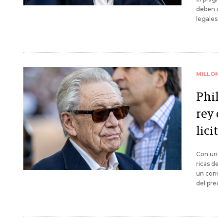
deben u
legales
MILLO
Phi
rey
lici
Con una
ricas d
un conv
del pre