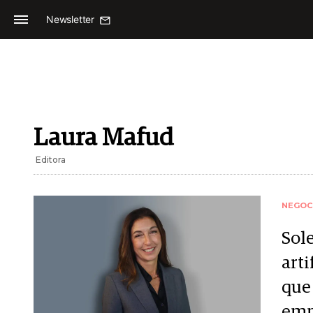
Newsletter
Laura Mafud
Editora
NEGOC
Sol
arti
que
emp