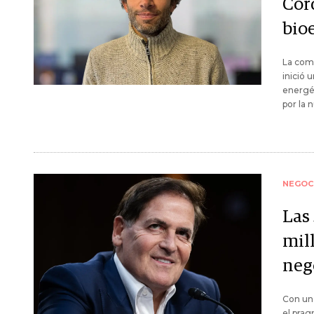
Cór
bio
La comp
inició 
energét
por la 
NEGOC
Las 
mil
nego
Con una
el pra