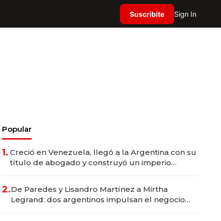
Suscribite
Sign In
Popular
1.
Creció en Venezuela, llegó a la Argentina con su
título de abogado y construyó un imperio
gastronómico que revoluciona las marcas "fast
premium"
2.
De Paredes y Lisandro Martínez a Mirtha
Legrand: dos argentinos impulsan el negocio
del wellness deportivo y el cuidado corporal