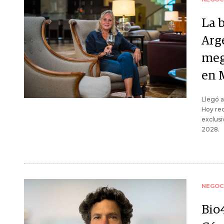
La 
Arg
meg
en 
Llegó a
Hoy red
exclusi
2028.
NEGOC
Bio