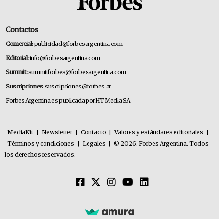
Contactos
Comercial:
publicidad@forbesargentina.com
Editorial:
info@forbesargentina.com
Summit:
summitforbes@forbesargentina.com
Suscripciones:
suscripciones@forbes.ar
Forbes Argentina es publicada por HT Media SA.
MediaKit
|
Newsletter
|
Contacto
|
Valores y estándares editoriales
|
Términos y condiciones
|
Legales
|
© 2026. Forbes Argentina. Todos
los derechos reservados.