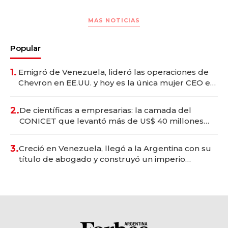
MAS NOTICIAS
Popular
1.
Emigró de Venezuela, lideró las operaciones de
Chevron en EE.UU. y hoy es la única mujer CEO en
Vaca Muerta
2.
De científicas a empresarias: la camada del
CONICET que levantó más de US$ 40 millones
para fundar startups biotech
3.
Creció en Venezuela, llegó a la Argentina con su
título de abogado y construyó un imperio
gastronómico que revoluciona las marcas "fast
premium"