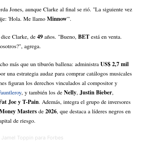
rda Jones, aunque Clarke al final se rió. "La siguiente vez
Minnow
dije: 'Hola. Me llamo
'".
49
BET
 dice Clarke, de
años. "Bueno,
está en venta.
osotros?", agrega.
US$ 2,7 mil
ucho más que un tiburón ballena: administra
por una estrategia audaz para comprar catálogos musicales
iones figuran los derechos vinculados al compositor y
Nelly
Justin Bieber
auntleroy
, y también los de
,
,
Fat Joe y T-Pain
. Además, integra el grupo de inversores
Money Masters
2026
de
, que destaca a líderes negros en
apital de riesgo.