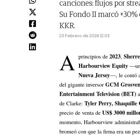
canciones: flujos por str
Su Fondo II marcó +30% 
KKR.
23 Febrero de 2026 12.03
A
2023
Sherre
principios de
,
Harbourview Equity
—una 
Nueva Jersey
—, le contó 
GCM Grosven
del gigante inversor
Entertainment Television (BET)
Tyler Perry, Shaquille
de Clarke:
US$ 3000 millo
precio de venta de
momento, Harbourview administra
bromeó con que la firma era un pez 