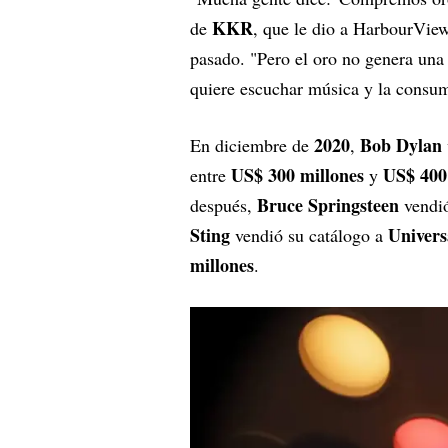
KKR
de
, que le dio a HarbourView
pasado. "Pero el oro no genera una
quiere escuchar música y la consu
2020
Bob Dylan
En diciembre de
,
US$ 300 millones
US$ 400
entre
y
Bruce Springsteen
después,
vendió
Sting
Univer
vendió su catálogo a
millones
.