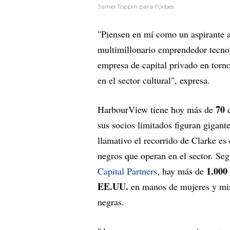
Jamel Toppin para Forbes.
"Piensen en mí como un aspirante 
multimillonario emprendedor tecn
empresa de capital privado en torn
en el sector cultural", expresa.
70
HarbourView tiene hoy más de
c
sus socios limitados figuran gigan
llamativo el recorrido de Clarke es
negros que operan en el sector. Se
1.000
Capital Partners
, hay más de
EE.UU.
en manos de mujeres y min
negras.