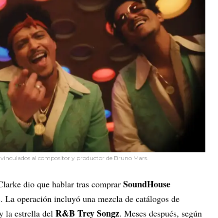
s vinculados al compositor y productor de Bruno Mars.
SoundHouse
 Clarke dio que hablar tras comprar
s
. La operación incluyó una mezcla de catálogos de
R&B Trey Songz
y la estrella del
. Meses después, según