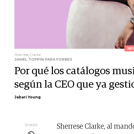
NE
Sherrese Clarke
JAMEL TOPPIN PARA FORBES
Por qué los catálogos mus
según la CEO que ya gesti
Jabari Young
SHARE
Sherrese Clarke, al mand