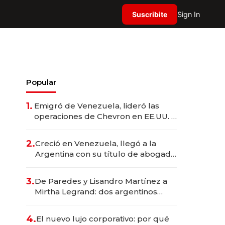
Suscribite
Sign In
Popular
1.
Emigró de Venezuela, lideró las
operaciones de Chevron en EE.UU. y
hoy es la única mujer CEO en Vaca
Muerta
2.
Creció en Venezuela, llegó a la
Argentina con su título de abogado
y construyó un imperio
gastronómico que revoluciona las
3.
De Paredes y Lisandro Martínez a
marcas "fast premium"
Mirtha Legrand: dos argentinos
impulsan el negocio del wellness
deportivo y el cuidado corporal
4.
El nuevo lujo corporativo: por qué