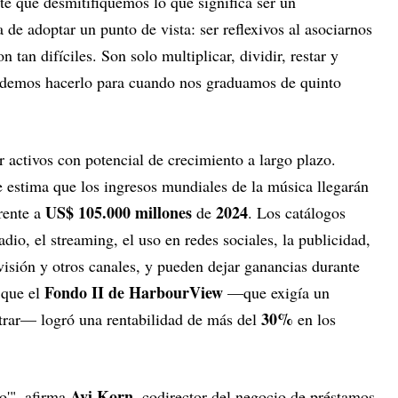
e que desmitifiquemos lo que significa ser un
ta de adoptar un punto de vista: ser reflexivos al asociarnos
 tan difíciles. Son solo multiplicar, dividir, restar y
odemos hacerlo para cuando nos graduamos de quinto
car activos con potencial de crecimiento a largo plazo.
e estima que los ingresos mundiales de la música llegarán
US$ 105.000 millones
2024
frente a
de
. Los catálogos
dio, el streaming, el uso en redes sociales, la publicidad,
evisión y otros canales, y pueden dejar ganancias durante
Fondo II de HarbourView
que el
—que exigía un
30%
trar— logró una rentabilidad de más del
en los
Avi Korn
o'", afirma
, codirector del negocio de préstamos