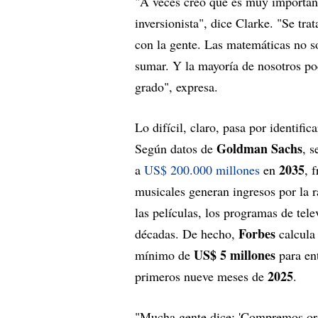
"A veces creo que es muy important
inversionista", dice Clarke. "Se tra
con la gente. Las matemáticas no son
sumar. Y la mayoría de nosotros p
grado", expresa.
Lo difícil, claro, pasa por identifi
Goldman Sachs
Según datos de
, s
2035
a
US$ 200.000 millones
en
, 
musicales generan ingresos por la ra
las películas, los programas de tel
Forbes
décadas. De hecho,
calcula 
US$ 5 millones
mínimo de
para en
2025
primeros nueve meses de
.
"Mucha gente dice: 'Compremos or