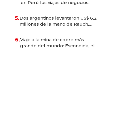
en Perú los viajes de negocios
dejan de ser reuniones para
convertirse en experiencias
5.
Dos argentinos levantaron US$ 6,2
transformadoras
millones de la mano de Rauch,
Englebienne y Woloski
6.
Viaje a la mina de cobre más
grande del mundo: Escondida, el
gigante chileno que exporta US$
14.000 millones anuales