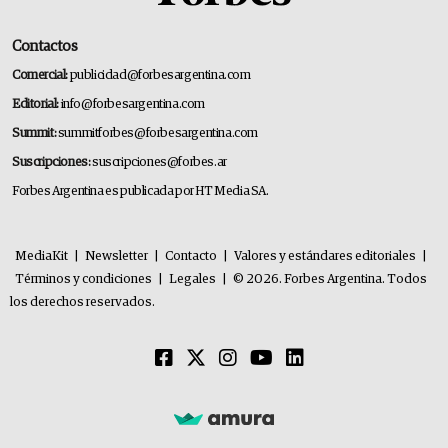
Contactos
Comercial:
publicidad@forbesargentina.com
Editorial:
info@forbesargentina.com
Summit:
summitforbes@forbesargentina.com
Suscripciones:
suscripciones@forbes.ar
Forbes Argentina es publicada por HT Media SA.
MediaKit
|
Newsletter
|
Contacto
|
Valores y estándares editoriales
|
Términos y condiciones
|
Legales
|
© 2026. Forbes Argentina. Todos
los derechos reservados.