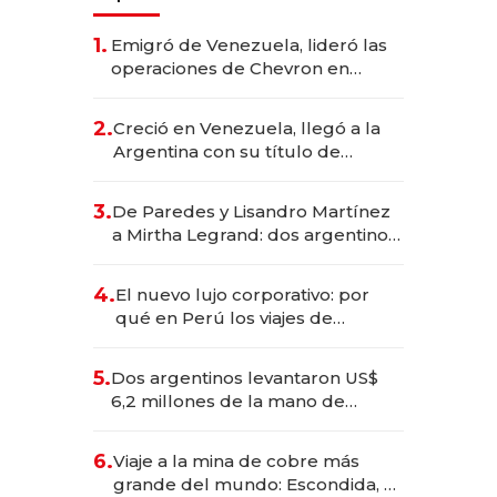
1.
Emigró de Venezuela, lideró las
operaciones de Chevron en
EE.UU. y hoy es la única mujer
CEO en Vaca Muerta
2.
Creció en Venezuela, llegó a la
Argentina con su título de
abogado y construyó un imperio
gastronómico que revoluciona
3.
De Paredes y Lisandro Martínez
las marcas "fast premium"
a Mirtha Legrand: dos argentinos
impulsan el negocio del wellness
deportivo y el cuidado corporal
4.
El nuevo lujo corporativo: por
qué en Perú los viajes de
negocios dejan de ser reuniones
para convertirse en experiencias
5.
Dos argentinos levantaron US$
transformadoras
6,2 millones de la mano de
Rauch, Englebienne y Woloski
6.
Viaje a la mina de cobre más
grande del mundo: Escondida, el