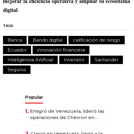
mejorar la eficiencia operativa y ampliar su ecosistema
digital
.
TAGS
Banca
Bando digital
calificación de riesgo
Ecuador
innovación financiera
Inteligencia Artificial
Inversión
Santander
Seguros
Popular
1.
Emigró de Venezuela, lideró las
operaciones de Chevron en
EE.UU. y hoy es la única mujer
CEO en Vaca Muerta
2.
Creció en Venezuela, llegó a la