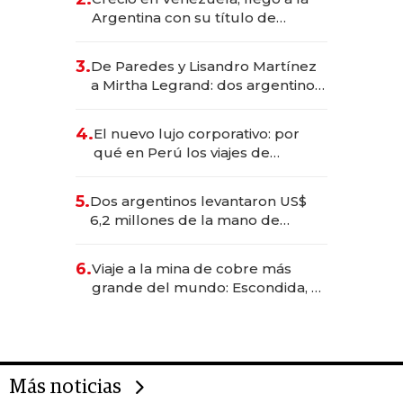
Argentina con su título de
abogado y construyó un imperio
gastronómico que revoluciona
3.
De Paredes y Lisandro Martínez
las marcas "fast premium"
a Mirtha Legrand: dos argentinos
impulsan el negocio del wellness
deportivo y el cuidado corporal
4.
El nuevo lujo corporativo: por
qué en Perú los viajes de
negocios dejan de ser reuniones
para convertirse en experiencias
5.
Dos argentinos levantaron US$
transformadoras
6,2 millones de la mano de
Rauch, Englebienne y Woloski
6.
Viaje a la mina de cobre más
grande del mundo: Escondida, el
gigante chileno que exporta US$
14.000 millones anuales
Más noticias