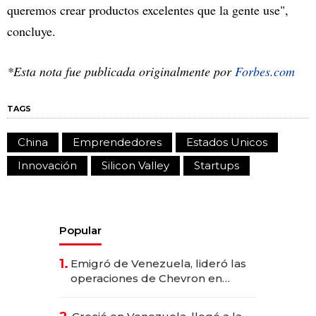
queremos crear productos excelentes que la gente use",
concluye.
*Esta nota fue publicada originalmente por
Forbes.com
TAGS
China
Emprendedores
Estados Unicos
Innovación
Silicon Valley
Startups
Popular
1.
Emigró de Venezuela, lideró las
operaciones de Chevron en
EE.UU. y hoy es la única mujer
CEO en Vaca Muerta