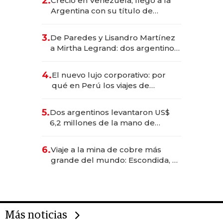
2.
Creció en Venezuela, llegó a la
Argentina con su título de
abogado y construyó un imperio
gastronómico que revoluciona
3.
De Paredes y Lisandro Martínez
las marcas "fast premium"
a Mirtha Legrand: dos argentinos
impulsan el negocio del wellness
deportivo y el cuidado corporal
4.
El nuevo lujo corporativo: por
qué en Perú los viajes de
negocios dejan de ser reuniones
para convertirse en experiencias
5.
Dos argentinos levantaron US$
transformadoras
6,2 millones de la mano de
Rauch, Englebienne y Woloski
6.
Viaje a la mina de cobre más
grande del mundo: Escondida, el
gigante chileno que exporta US$
14.000 millones anuales
Más noticias