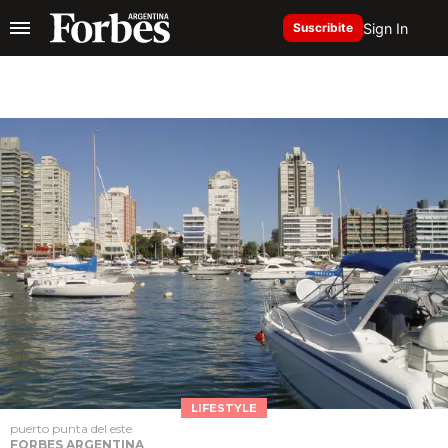
Sign In
Suscribite
LIFESTYLE
puerto punta del este
FORBES ARGENTINA