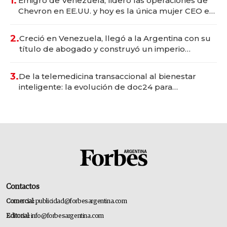
1.
Emigró de Venezuela, lideró las operaciones de
Chevron en EE.UU. y hoy es la única mujer CEO en
Vaca Muerta
2.
Creció en Venezuela, llegó a la Argentina con su
título de abogado y construyó un imperio
gastronómico que revoluciona las marcas "fast
premium"
3.
De la telemedicina transaccional al bienestar
inteligente: la evolución de doc24 para
transformar a las organizaciones
Contactos
Comercial:
publicidad@forbesargentina.com
Editorial:
info@forbesargentina.com