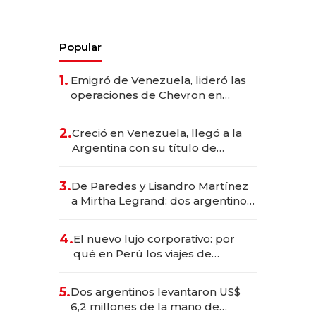
Popular
1.
Emigró de Venezuela, lideró las
operaciones de Chevron en
EE.UU. y hoy es la única mujer
CEO en Vaca Muerta
2.
Creció en Venezuela, llegó a la
Argentina con su título de
abogado y construyó un imperio
gastronómico que revoluciona
3.
De Paredes y Lisandro Martínez
las marcas "fast premium"
a Mirtha Legrand: dos argentinos
impulsan el negocio del wellness
deportivo y el cuidado corporal
4.
El nuevo lujo corporativo: por
qué en Perú los viajes de
negocios dejan de ser reuniones
para convertirse en experiencias
5.
Dos argentinos levantaron US$
transformadoras
6,2 millones de la mano de