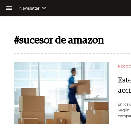
Newsletter
#sucesor de amazon
NEGOC
Est
acc
En los 
Según e
compañ