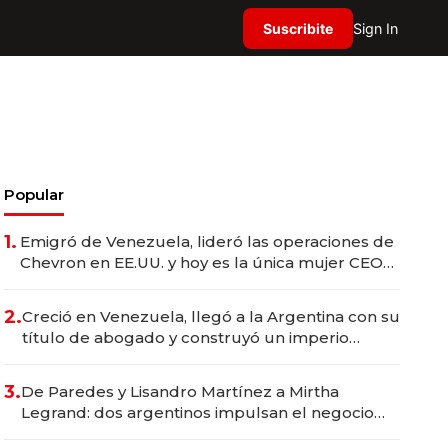
Suscribite
Sign In
Popular
1.
Emigró de Venezuela, lideró las operaciones de
Chevron en EE.UU. y hoy es la única mujer CEO
en Vaca Muerta
2.
Creció en Venezuela, llegó a la Argentina con su
título de abogado y construyó un imperio
gastronómico que revoluciona las marcas "fast
premium"
3.
De Paredes y Lisandro Martínez a Mirtha
Legrand: dos argentinos impulsan el negocio
del wellness deportivo y el cuidado corporal