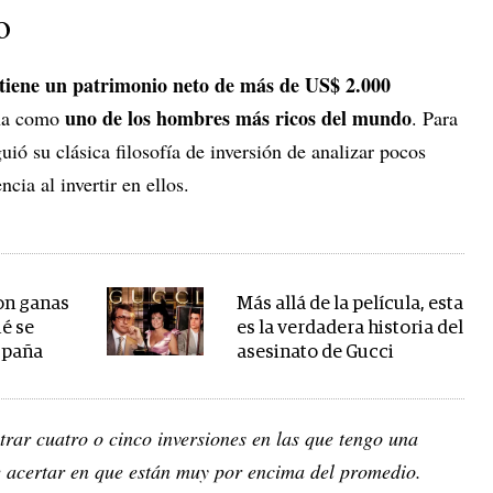
o
iene un patrimonio neto de más de US$ 2.000
uno de los hombres más ricos del mundo
ona como
. Para
guió su clásica filosofía de inversión de analizar pocos
cia al invertir en ellos.
on ganas
Más allá de la película, esta
ué se
es la verdadera historia del
spaña
asesinato de Gucci
rar cuatro o cinco inversiones en las que tengo una
e acertar en que están muy por encima del promedio.