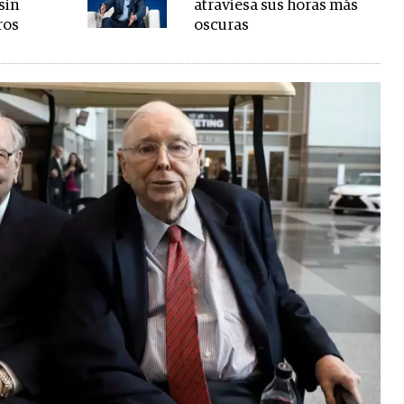
sin
atraviesa sus horas más
ros
oscuras