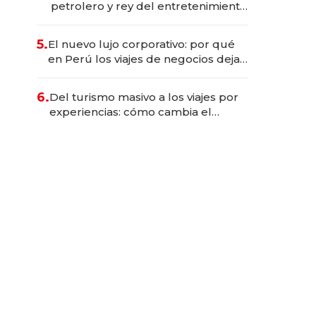
petrolero y rey del entretenimiento
que va por la licitación de
Tecnópolis junto a Fénix
5.
El nuevo lujo corporativo: por qué
en Perú los viajes de negocios dejan
de ser reuniones para convertirse
en experiencias transformadoras
6.
Del turismo masivo a los viajes por
experiencias: cómo cambia el
negocio de la asistencia al viajero