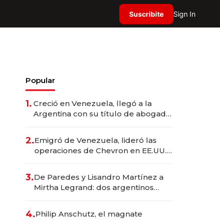
Suscribite
Sign In
Popular
1.
Creció en Venezuela, llegó a la
Argentina con su título de abogado
y construyó un imperio
gastronómico que revoluciona las
2.
Emigró de Venezuela, lideró las
marcas "fast premium"
operaciones de Chevron en EE.UU. y
hoy es la única mujer CEO en Vaca
Muerta
3.
De Paredes y Lisandro Martínez a
Mirtha Legrand: dos argentinos
impulsan el negocio del wellness
deportivo y el cuidado corporal
4.
Philip Anschutz, el magnate