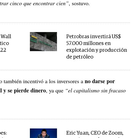
trar cinco que encontrar cien”
, sostuvo.
 Wall
Petrobras invertirá US$
tico
57.000 millones en
022
explotación y producción
de petróleo
no darse por
ro también incentivó a los inversores a
l y se pierde dinero
, ya que
“el capitalismo sin fracaso
es:
Eric Yuan, CEO de Zoom,