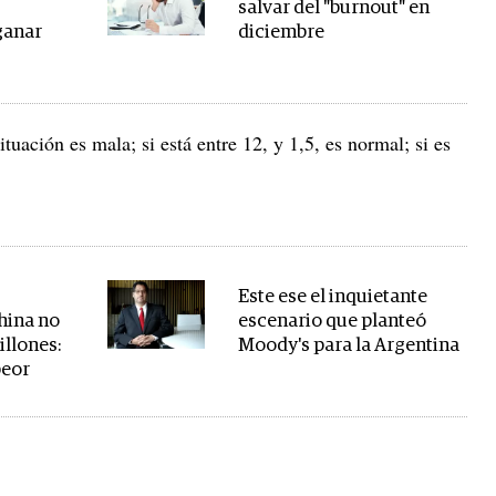
salvar del "burnout" en
ganar
diciembre
situación es mala; si está entre 12, y 1,5, es normal; si es
Este ese el inquietante
hina no
escenario que planteó
illones:
Moody's para la Argentina
peor