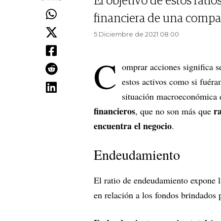
El objetivo de estos rati
financiera de una compa
5 Diciembre de 2021 08.00
C
omprar acciones significa s
estos activos como si fuér
situación macroeconómica 
financieros
r
, que no son más que
encuentra el negocio
.
Endeudamiento
El ratio de endeudamiento expone l
en relación a los fondos brindados 