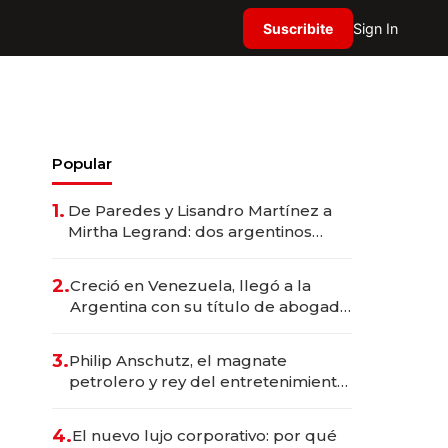
Suscribite
Sign In
Popular
1.
De Paredes y Lisandro Martínez a
Mirtha Legrand: dos argentinos
impulsan el negocio del wellness
deportivo y el cuidado corporal
2.
Creció en Venezuela, llegó a la
Argentina con su título de abogado
y construyó un imperio
gastronómico que revoluciona las
3.
Philip Anschutz, el magnate
marcas "fast premium"
petrolero y rey del entretenimiento
que va por la licitación de
Tecnópolis junto a Fénix
4.
El nuevo lujo corporativo: por qué