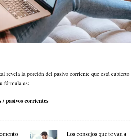
tal revela la porción del pasivo corriente que está cubierto
Su fórmula es:
s / pasivos corrientes
 momento
Los consejos que te van a