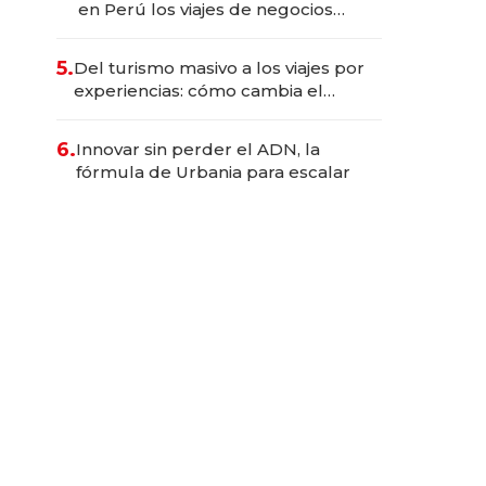
en Perú los viajes de negocios
dejan de ser reuniones para
convertirse en experiencias
5.
Del turismo masivo a los viajes por
transformadoras
experiencias: cómo cambia el
negocio de la asistencia al viajero
6.
Innovar sin perder el ADN, la
fórmula de Urbania para escalar