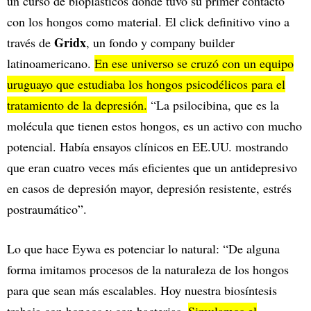
un curso de bioplásticos donde tuvo su primer contacto
con los hongos como material. El click definitivo vino a
Gridx
través de
, un fondo y company builder
latinoamericano.
En ese universo se cruzó con un equipo
uruguayo que estudiaba los hongos psicodélicos para el
tratamiento de la depresión.
“La psilocibina, que es la
molécula que tienen estos hongos, es un activo con mucho
potencial. Había ensayos clínicos en EE.UU. mostrando
que eran cuatro veces más eficientes que un antidepresivo
en casos de depresión mayor, depresión resistente, estrés
postraumático”.
Lo que hace Eywa es potenciar lo natural: “De alguna
forma imitamos procesos de la naturaleza de los hongos
para que sean más escalables. Hoy nuestra biosíntesis
trabaja con hongos y con bacterias.
Simulamos el