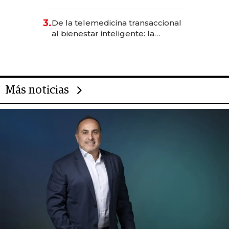
abogado y construyó un imperio
gastronómico que revoluciona
3.
De la telemedicina transaccional
las marcas "fast premium"
al bienestar inteligente: la
evolución de doc24 para
transformar a las organizaciones
Más noticias