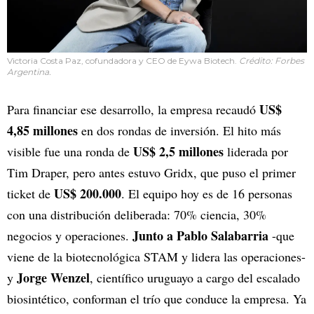
Victoria Costa Paz, cofundadora y CEO de Eywa Biotech.
Crédito: Forbes
Argentina.
US$
Para financiar ese desarrollo, la empresa recaudó
4,85 millones
en dos rondas de inversión. El hito más
US$ 2,5 millones
visible fue una ronda de
liderada por
Tim Draper, pero antes estuvo Gridx, que puso el primer
US$ 200.000
ticket de
. El equipo hoy es de 16 personas
con una distribución deliberada: 70% ciencia, 30%
Junto a Pablo Salabarria
negocios y operaciones.
-que
viene de la biotecnológica STAM y lidera las operaciones-
Jorge Wenzel
y
, científico uruguayo a cargo del escalado
biosintético, conforman el trío que conduce la empresa. Ya