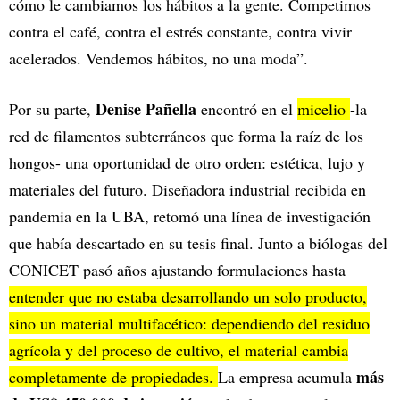
cómo le cambiamos los hábitos a la gente. Competimos
contra el café, contra el estrés constante, contra vivir
acelerados. Vendemos hábitos, no una moda”.
Denise Pañella
Por su parte,
encontró en el
micelio
-la
red de filamentos subterráneos que forma la raíz de los
hongos- una oportunidad de otro orden: estética, lujo y
materiales del futuro. Diseñadora industrial recibida en
pandemia en la UBA, retomó una línea de investigación
que había descartado en su tesis final. Junto a biólogas del
CONICET pasó años ajustando formulaciones hasta
entender que no estaba desarrollando un solo producto,
sino un material multifacético: dependiendo del residuo
agrícola y del proceso de cultivo, el material cambia
más
completamente de propiedades.
La empresa acumula