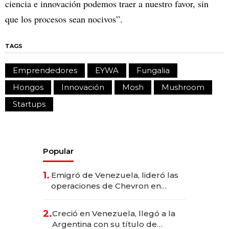
ciencia e innovación podemos traer a nuestro favor, sin
que los procesos sean nocivos”.
TAGS
Emprendedores
EYWA
Fungalia
Hongos
Innovación
Mosh
Mushroom
Startups
Popular
1.
Emigró de Venezuela, lideró las
operaciones de Chevron en
EE.UU. y hoy es la única mujer
CEO en Vaca Muerta
2.
Creció en Venezuela, llegó a la
Argentina con su título de