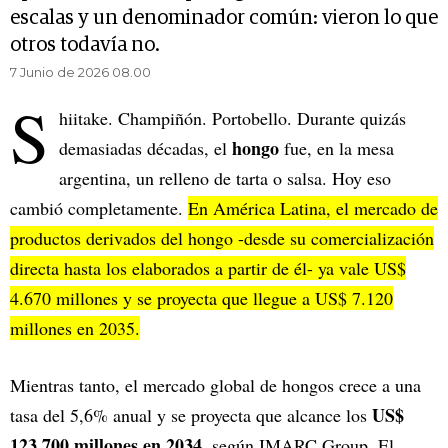
escalas y un denominador común: vieron lo que
otros todavía no.
7 Junio de 2026 08.00
S
hiitake. Champiñón. Portobello. Durante quizás
hongo
demasiadas décadas, el
fue, en la mesa
argentina, un relleno de tarta o salsa. Hoy eso
cambió completamente.
En América Latina, el mercado de
productos derivados del hongo -desde su comercialización
directa hasta los elaborados a partir de él- ya vale US$
4.670 millones y se proyecta que llegue a US$ 7.120
millones en 2035.
Mientras tanto, el mercado global de hongos crece a una
US$
tasa del 5,6% anual y se proyecta que alcance los
123.700 millones en 2034
, según IMARC Group. El