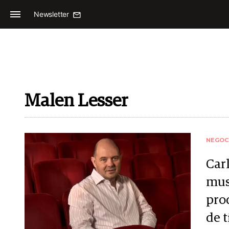
Newsletter
Malen Lesser
NEGOC
Carl
mus
pro
de 