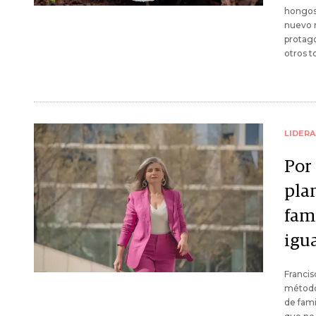
hongos 
nuevo m
protago
otros t
LIDER
Por 
pla
fam
igu
Franci
método 
de fami