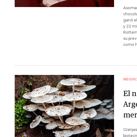
Asomars
chocola
ganó el
y 22 mi
Rottemb
su prev
como ha
NEGOC
El n
Arg
mer
Granjas
biotecn