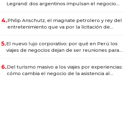
Legrand: dos argentinos impulsan el negocio
del wellness deportivo y el cuidado corporal
4.
Philip Anschutz, el magnate petrolero y rey del
entretenimiento que va por la licitación de
Tecnópolis junto a Fénix
5.
El nuevo lujo corporativo: por qué en Perú los
viajes de negocios dejan de ser reuniones para
convertirse en experiencias transformadoras
6.
Del turismo masivo a los viajes por experiencias:
cómo cambia el negocio de la asistencia al
viajero