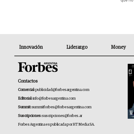
que no 
Innovación
Liderazgo
Money
Contactos
Comercial:
publicidad@forbesargentina.com
Editorial:
info@forbesargentina.com
Summit:
summitforbes@forbesargentina.com
Suscripciones:
suscripciones@forbes.ar
Forbes Argentina es publicada por HT Media SA.