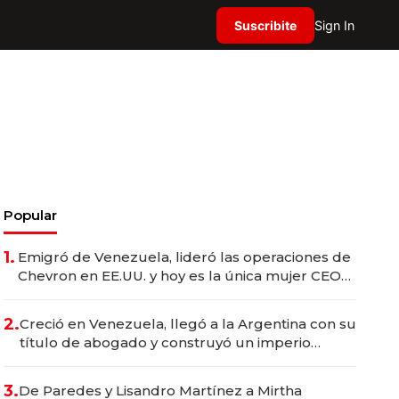
Suscribite
Sign In
Popular
1.
Emigró de Venezuela, lideró las operaciones de
Chevron en EE.UU. y hoy es la única mujer CEO
en Vaca Muerta
2.
Creció en Venezuela, llegó a la Argentina con su
título de abogado y construyó un imperio
gastronómico que revoluciona las marcas "fast
premium"
3.
De Paredes y Lisandro Martínez a Mirtha