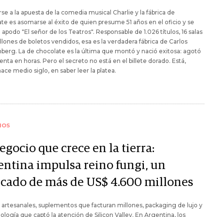
e a la apuesta de la comedia musical Charlie y la fábrica de
te es asomarse al éxito de quien presume 51 años en el oficio y se
 apodo "El señor de los Teatros". Responsable de 1.026 títulos, 16 salas
llones de boletos vendidos, esa es la verdadera fábrica de Carlos
erg. La de chocolate es la última que montó y nació exitosa: agotó
enta en horas. Pero el secreto no está en el billete dorado. Está,
ce medio siglo, en saber leer la platea.
IOS
egocio que crece en la tierra:
entina impulsa reino fungi, un
cado de más de US$ 4.600 millones
 artesanales, suplementos que facturan millones, packaging de lujo y
ología que captó la atención de Silicon Valley. En Argentina, los