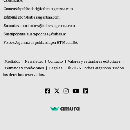
Contactos
Comercial:
publicidad@forbesargentina.com
Editorial:
info@forbesargentina.com
Summit:
summitforbes@forbesargentina.com
Suscripciones:
suscripciones@forbes.ar
Forbes Argentina es publicada por HT Media SA.
MediaKit
|
Newsletter
|
Contacto
|
Valores y estándares editoriales
|
Términos y condiciones
|
Legales
|
© 2026. Forbes Argentina. Todos
los derechos reservados.