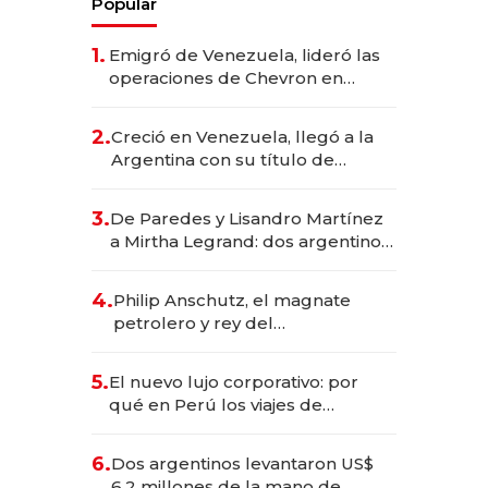
Popular
1.
Emigró de Venezuela, lideró las
operaciones de Chevron en
EE.UU. y hoy es la única mujer
CEO en Vaca Muerta
2.
Creció en Venezuela, llegó a la
Argentina con su título de
abogado y construyó un imperio
gastronómico que revoluciona
3.
De Paredes y Lisandro Martínez
las marcas "fast premium"
a Mirtha Legrand: dos argentinos
impulsan el negocio del wellness
deportivo y el cuidado corporal
4.
Philip Anschutz, el magnate
petrolero y rey del
entretenimiento que va por la
licitación de Tecnópolis junto a
5.
El nuevo lujo corporativo: por
Fénix
qué en Perú los viajes de
negocios dejan de ser reuniones
para convertirse en experiencias
6.
Dos argentinos levantaron US$
transformadoras
6,2 millones de la mano de