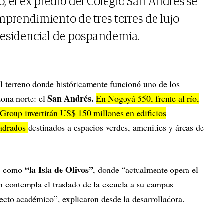
 el ex predio del Colegio San Andrés se
prendimiento de tres torres de lujo
esidencial de pospandemia.
el terreno donde históricamente funcionó uno de los
San Andrés.
ona norte: el
En Nogoyá 550, frente al río,
up invertirán US$ 150 millones en edificios
uadrados
destinados a espacios verdes, amenities y áreas de
“la Isla de Olivos”
da como
, donde “actualmente opera el
 contempla el traslado de la escuela a su campus
ecto académico”, explicaron desde la desarrolladora.