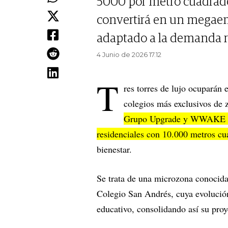
5000 por metro cuadrado,
convertirá en un megaem
adaptado a la demanda r
4 Junio de 2026 17.12
T
res torres de lujo ocuparán 
colegios más exclusivos de z
Grupo Upgrade y WWAKE Gro
residenciales con 10.000 metros c
bienestar.
Se trata de una microzona conoci
Colegio San Andrés, cuya evolución
educativo, consolidando así su proy