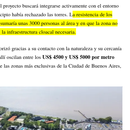
l proyecto buscará integrarse activamente con el entorno
ipio había rechazado las torres. L
a resistencia de los
a sumaría unas 3000 personas al área y en que la zona no
 la infraestructura cloacal necesaria.
orizó gracias a su contacto con la naturaleza y su cercanía
US$ 4500 y US$ 5000 por metro
llí oscilan entre los
de las zonas más exclusivas de la Ciudad de Buenos Aires,