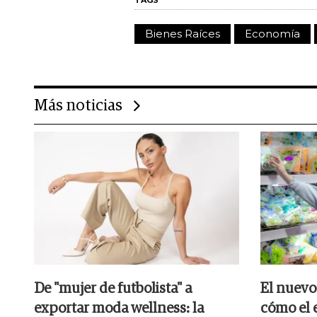
TAGS
Bienes Raíces
Economía
Más noticias
De "mujer de futbolista" a
El nuevo
exportar moda wellness: la
cómo el e