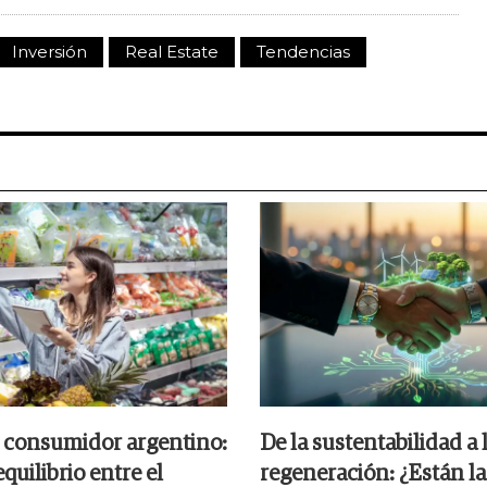
Inversión
Real Estate
Tendencias
 consumidor argentino:
De la sustentabilidad a 
quilibrio entre el
regeneración: ¿Están la