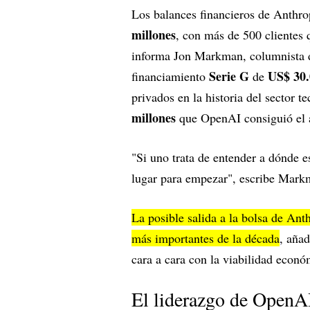
Los balances financieros de Anthro
millones
, con más de 500 clientes 
informa Jon Markman, columnista d
Serie G
US$ 30.
financiamiento
de
privados en la historia del sector 
millones
que OpenAI consiguió el 
"Si uno trata de entender a dónde e
lugar para empezar", escribe Mark
La posible salida a la bolsa de Ant
más importantes de la década
, añad
cara a cara con la viabilidad econó
El liderazgo de OpenAI