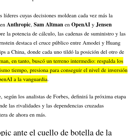
es líderes cuyas decisiones moldean cada vez más la
Anthropic
Sam Altman
OpenAI
Jensen
en
,
en
y
bre la potencia de cálculo, las cadenas de suministro y las
ernstein destaca el cruce público entre Amodei y Huang
hips a China, donde cada uno tildó la posición del otro de
an, en tanto, buscó un terreno intermedio: respalda los
ismo tiempo, presiona para conseguir el nivel de inversión
penAI a la vanguardia
.
e, según los analistas de Forbes, definirá la próxima etapa
nde las rivalidades y las dependencias cruzadas
tera de ahora en más.
pic ante el cuello de botella de la