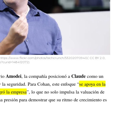
 https://www.flickr.com/photos/techcrunch/53202070940/, CC BY 2.0,
p?curid=148412072)
Amodei
Claude
rio
, la compañía posicionó a
como un
y la seguridad. Para Cohan, este enfoque “
se apoya en la
gró la empresa
”, lo que no solo impulsa la valuación de
a presión para demostrar que su ritmo de crecimiento es