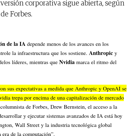
nversión corporativa sigue abierta, según
 de Forbes.
ón de la IA
depende menos de los avances en los
Anthropic
role la infraestructura que los sostiene.
y
Nvidia
delos líderes, mientras que
marca el ritmo del
aron sus expectativas a medida que Anthropic y OpenAI se
Nvidia trepa por encima de una capitalización de mercado
 columnista de Forbes, Drew Bernstein, el acceso a la
desarrollar y ejecutar sistemas avanzados de IA está hoy
ton, Wall Street y la industria tecnológica global
a era de la computación”.