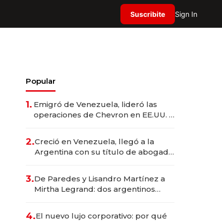
Suscribite
Sign In
Popular
1.
Emigró de Venezuela, lideró las
operaciones de Chevron en EE.UU. y
hoy es la única mujer CEO en Vaca
Muerta
2.
Creció en Venezuela, llegó a la
Argentina con su título de abogado
y construyó un imperio
gastronómico que revoluciona las
3.
De Paredes y Lisandro Martínez a
marcas "fast premium"
Mirtha Legrand: dos argentinos
impulsan el negocio del wellness
deportivo y el cuidado corporal
4.
El nuevo lujo corporativo: por qué