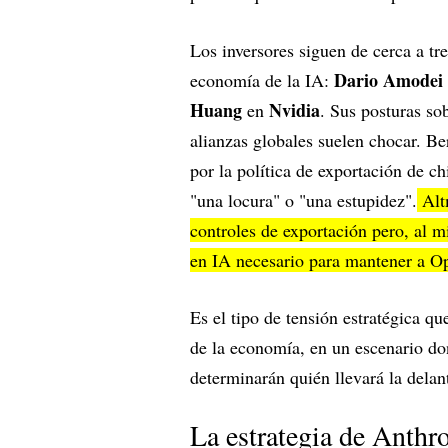
Los inversores siguen de cerca a tr
Dario Amodei
economía de la IA:
Huang
Nvidia
en
. Sus posturas so
alianzas globales suelen chocar. B
por la política de exportación de c
"una locura" o "una estupidez".
Altm
controles de exportación pero, al m
en IA necesario para mantener a O
Es el tipo de tensión estratégica qu
de la economía, en un escenario do
determinarán quién llevará la delan
La estrategia de Anthro