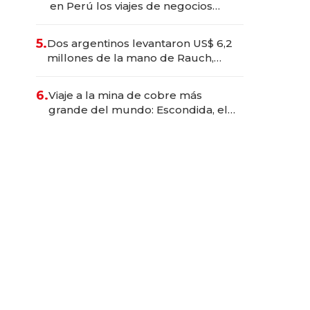
en Perú los viajes de negocios
dejan de ser reuniones para
convertirse en experiencias
5.
Dos argentinos levantaron US$ 6,2
transformadoras
millones de la mano de Rauch,
Englebienne y Woloski
6.
Viaje a la mina de cobre más
grande del mundo: Escondida, el
gigante chileno que exporta US$
14.000 millones anuales