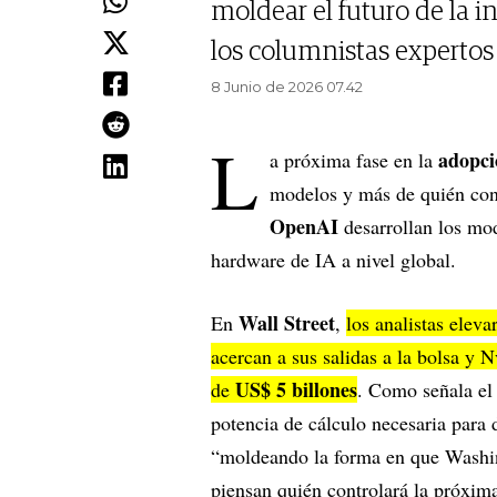
moldear el futuro de la i
los columnistas expertos
8 Junio de 2026 07.42
L
adopci
a próxima fase en la
modelos y más de quién cont
OpenAI
desarrollan los mo
hardware de IA a nivel global.
Wall Street
En
,
los analistas elev
acercan a sus salidas a la bolsa y 
US$ 5 billones
de
. Como señala el
potencia de cálculo necesaria para 
“moldeando la forma en que Washing
piensan quién controlará la próxim