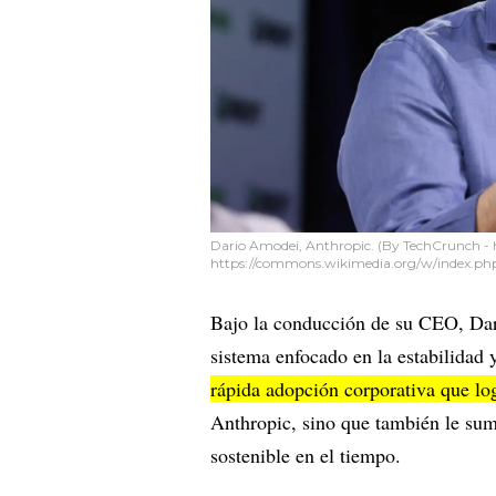
Dario Amodei, Anthropic. (By TechCrunch -
https://commons.wikimedia.org/w/index.ph
Bajo la conducción de su CEO, Da
sistema enfocado en la estabilidad 
rápida adopción corporativa que lo
Anthropic, sino que también le sum
sostenible en el tiempo.