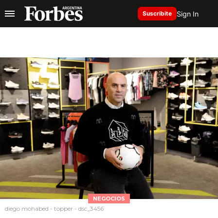
Sign In
Suscribite
NEGOCIOS
diego mohabed - topper - dsc_3456