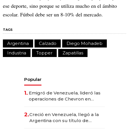
ese deporte, sino porque se utiliza mucho en el ámbito
escolar. Fútbol debe ser un 8-10% del mercado.
TAGS
Argentina
Calzado
Diego Mohadeb
Industria
Topper
Zapatillas
Popular
1.
Emigró de Venezuela, lideró las
operaciones de Chevron en
EE.UU. y hoy es la única mujer
CEO en Vaca Muerta
2.
Creció en Venezuela, llegó a la
Argentina con su título de
abogado y construyó un imperio