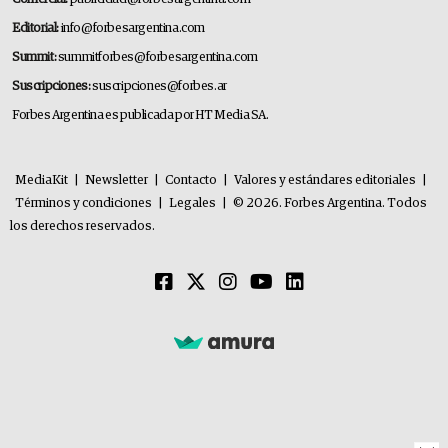
Editorial:
info@forbesargentina.com
Summit:
summitforbes@forbesargentina.com
Suscripciones:
suscripciones@forbes.ar
Forbes Argentina es publicada por HT Media SA.
MediaKit
|
Newsletter
|
Contacto
|
Valores y estándares editoriales
|
Términos y condiciones
|
Legales
|
© 2026. Forbes Argentina. Todos
los derechos reservados.