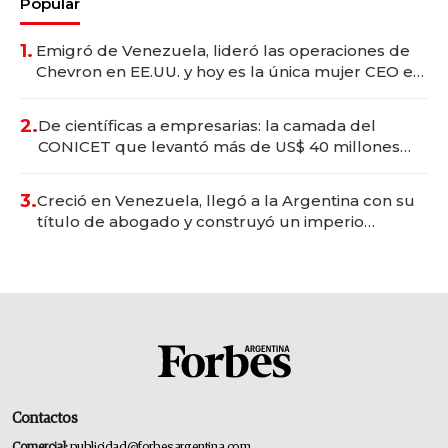
Popular
1.
Emigró de Venezuela, lideró las operaciones de
Chevron en EE.UU. y hoy es la única mujer CEO en
Vaca Muerta
2.
De científicas a empresarias: la camada del
CONICET que levantó más de US$ 40 millones
para fundar startups biotech
3.
Creció en Venezuela, llegó a la Argentina con su
título de abogado y construyó un imperio
gastronómico que revoluciona las marcas "fast
premium"
Contactos
Comercial:
publicidad@forbesargentina.com