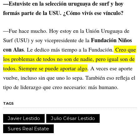
—Estuviste en la selección uruguaya de surf y hoy
formás parte de la USU. ¿Cómo vivís ese vínculo?
—Fue hace mucho. Hoy estoy en la Unión Uruguaya de
Fundación Niños
Surf (USU) y soy vicepresidente de la
con Alas
. Le dedico más tiempo a la Fundación.
Creo que
los problemas de todos no son de nadie, pero igual son de
todos. Siempre se puede aportar algo
. A veces ese aporte
vuelve, incluso sin que uno lo sepa. También eso refleja el
tipo de liderazgo que creo necesario: más humano.
TAGS
Javier Lestido
Julio César Lestido
Sures Real Estate