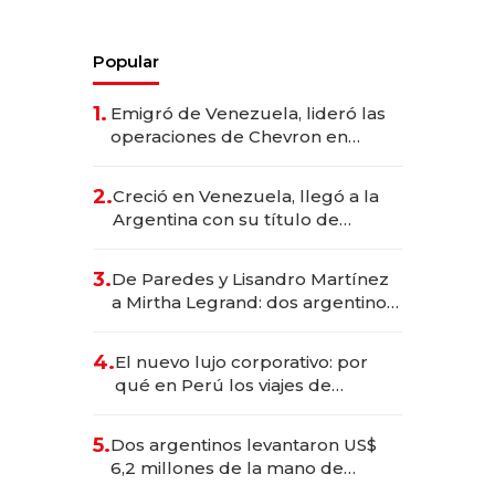
Popular
1.
Emigró de Venezuela, lideró las
operaciones de Chevron en
EE.UU. y hoy es la única mujer
CEO en Vaca Muerta
2.
Creció en Venezuela, llegó a la
Argentina con su título de
abogado y construyó un imperio
gastronómico que revoluciona
3.
De Paredes y Lisandro Martínez
las marcas "fast premium"
a Mirtha Legrand: dos argentinos
impulsan el negocio del wellness
deportivo y el cuidado corporal
4.
El nuevo lujo corporativo: por
qué en Perú los viajes de
negocios dejan de ser reuniones
para convertirse en experiencias
5.
Dos argentinos levantaron US$
transformadoras
6,2 millones de la mano de
Rauch, Englebienne y Woloski