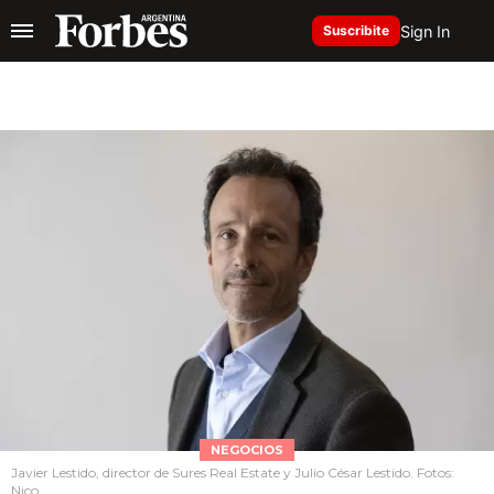
Sign In
Suscribite
NEGOCIOS
Javier Lestido, director de Sures Real Estate y Julio César Lestido. Fotos:
Nico