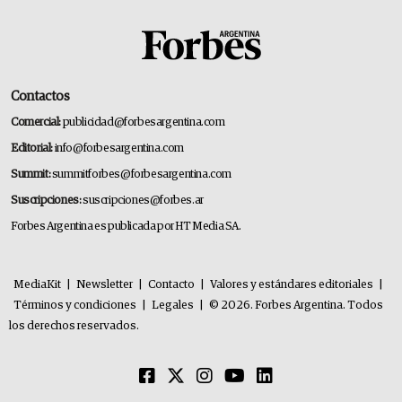
Contactos
Comercial:
publicidad@forbesargentina.com
Editorial:
info@forbesargentina.com
Summit:
summitforbes@forbesargentina.com
Suscripciones:
suscripciones@forbes.ar
Forbes Argentina es publicada por HT Media SA.
MediaKit
|
Newsletter
|
Contacto
|
Valores y estándares editoriales
|
Términos y condiciones
|
Legales
|
© 2026. Forbes Argentina. Todos
los derechos reservados.