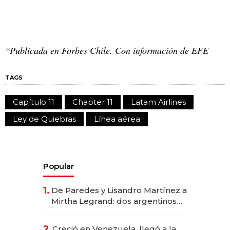
*Publicada en Forbes Chile. Con información de EFE
TAGS
Capítulo 11
Chapter 11
Latam Airlines
Ley de Quiebras
Línea aérea
Popular
1.
De Paredes y Lisandro Martínez a
Mirtha Legrand: dos argentinos
impulsan el negocio del wellness
deportivo y el cuidado corporal
2.
Creció en Venezuela, llegó a la