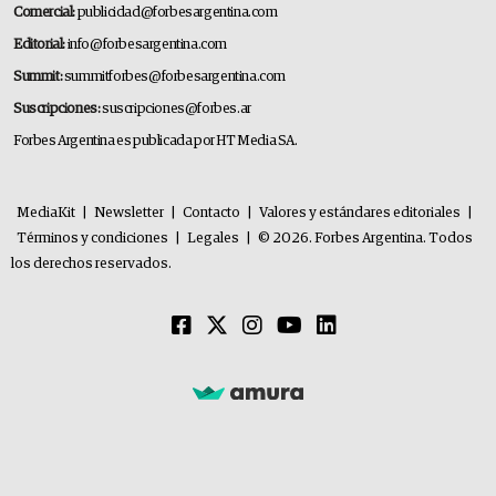
Comercial:
publicidad@forbesargentina.com
Editorial:
info@forbesargentina.com
Summit:
summitforbes@forbesargentina.com
Suscripciones:
suscripciones@forbes.ar
Forbes Argentina es publicada por HT Media SA.
MediaKit
|
Newsletter
|
Contacto
|
Valores y estándares editoriales
|
Términos y condiciones
|
Legales
|
© 2026. Forbes Argentina. Todos
los derechos reservados.