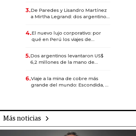
abogado y construyó un imperio
gastronómico que revoluciona
3.
De Paredes y Lisandro Martínez
las marcas "fast premium"
a Mirtha Legrand: dos argentinos
impulsan el negocio del wellness
deportivo y el cuidado corporal
4.
El nuevo lujo corporativo: por
qué en Perú los viajes de
negocios dejan de ser reuniones
para convertirse en experiencias
5.
Dos argentinos levantaron US$
transformadoras
6,2 millones de la mano de
Rauch, Englebienne y Woloski
6.
Viaje a la mina de cobre más
grande del mundo: Escondida, el
gigante chileno que exporta US$
14.000 millones anuales
Más noticias