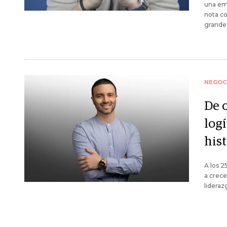
una emp
nota co
grandes
NEGOC
De 
logí
hist
A los 2
a crece
lideraz