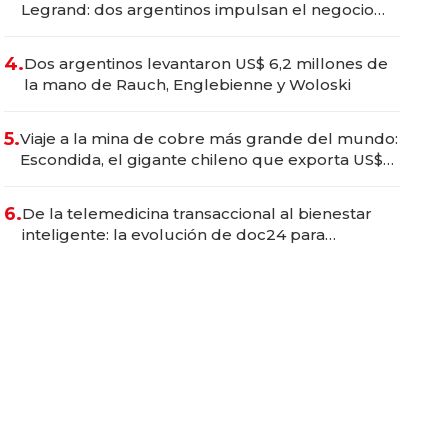
Legrand: dos argentinos impulsan el negocio
del wellness deportivo y el cuidado corporal
4.
Dos argentinos levantaron US$ 6,2 millones de
la mano de Rauch, Englebienne y Woloski
5.
Viaje a la mina de cobre más grande del mundo:
Escondida, el gigante chileno que exporta US$
14.000 millones anuales
6.
De la telemedicina transaccional al bienestar
inteligente: la evolución de doc24 para
transformar a las organizaciones