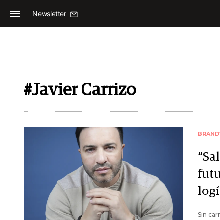
Newsletter
#Javier Carrizo
BRAND
“Sal
fut
logí
Sin car