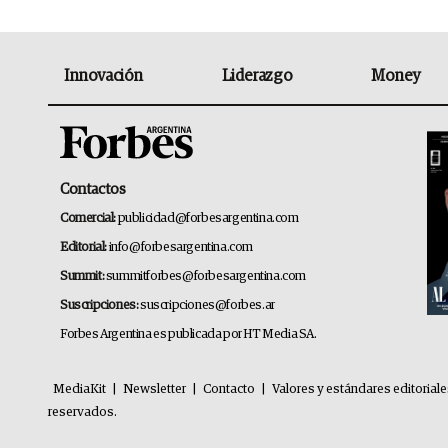
Innovación
Liderazgo
Money
Contactos
Comercial:
publicidad@forbesargentina.com
Editorial:
info@forbesargentina.com
Summit:
summitforbes@forbesargentina.com
Suscripciones:
suscripciones@forbes.ar
Forbes Argentina es publicada por HT Media SA.
MediaKit
|
Newsletter
|
Contacto
|
Valores y estándares editorial
reservados.