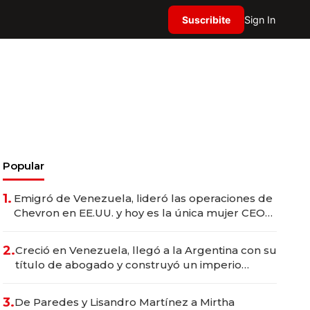
Suscribite
Sign In
Popular
1.
Emigró de Venezuela, lideró las operaciones de
Chevron en EE.UU. y hoy es la única mujer CEO
en Vaca Muerta
2.
Creció en Venezuela, llegó a la Argentina con su
título de abogado y construyó un imperio
gastronómico que revoluciona las marcas "fast
premium"
3.
De Paredes y Lisandro Martínez a Mirtha